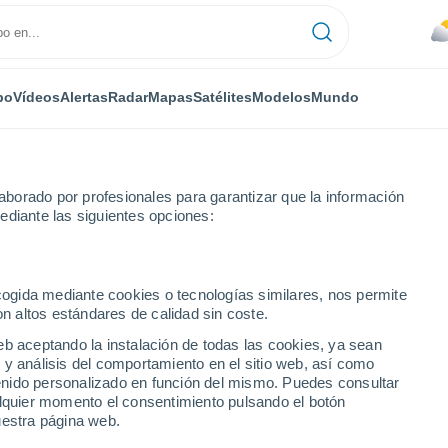
po
Vídeos
Alertas
Radar
Mapas
Satélites
Modelos
Mundo
borado por profesionales para garantizar que la información
ediante las siguientes opciones:
lidades
ecogida mediante cookies o tecnologías similares, nos permite
on altos estándares de calidad sin coste.
 ciudades del Estado de
eb aceptando la instalación de todas las cookies, ya sean
 y análisis del comportamiento en el sitio web, así como
ntenido personalizado en función del mismo. Puedes consultar
alquier momento el consentimiento pulsando el botón
uestra página web.