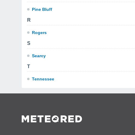
Pine Bluff
R
Rogers
S
Searcy
T
Tennessee