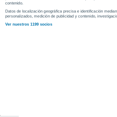
contenido.
H
Datos de localización geográfica precisa e identificación mediant
personalizados, medición de publicidad y contenido, investigació
Harrison
Ver nuestros 1199 socios
J
Jacksonville
L
Little Rock
M
Magnolia
Marianna
Mena
P