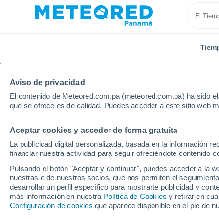
Tiem
Aviso de privacidad
El contenido de Meteored.com.pa (meteored.com.pa) ha sido ela
que se ofrece es de calidad. Puedes acceder a este sitio web m
Aceptar cookies y acceder de forma gratuita
Inicio
Estados Unidos
Estado de Arkansas
Loca
La publicidad digital personalizada, basada en la información r
financiar nuestra actividad para seguir ofreciéndote contenido c
El tiempo en todas las
Pulsando el botón "Aceptar y continuar", puedes acceder a la w
Arkansas
nuestras o de nuestros socios, que nos permiten el seguimiento
desarrollar un perfil específico para mostrarte publicidad y co
más información en nuestra
Política de Cookies
y retirar en cu
Todas las localidades del Estado de Arkansas
Configuración de cookies
que aparece disponible en el pie de n