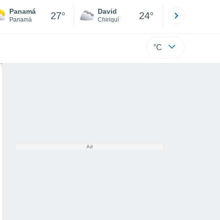
Panamá
David
Boca
27°
24°
Panamá
Chiriquí
Bocas d
°C