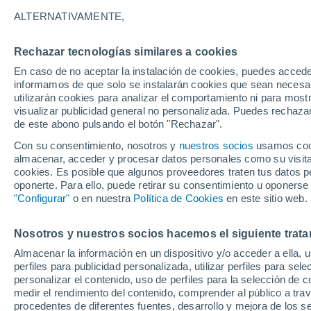
A - T
ALTERNATIVAMENTE,
A
Rechazar tecnologías similares a cookies
Arkansas
En caso de no aceptar la instalación de cookies, puedes accede
informamos de que solo se instalarán cookies que sean necesari
B
utilizarán cookies para analizar el comportamiento ni para most
visualizar publicidad general no personalizada. Puedes rechazar
Blytheville
de este abono pulsando el botón "Rechazar".
Con su consentimiento, nosotros y
nuestros socios
usamos cooki
C
almacenar, acceder y procesar datos personales como su visita e
cookies. Es posible que algunos proveedores traten tus datos pe
Clarksville
oponerte. Para ello, puede retirar su consentimiento u oponerse
"Configurar"
o en nuestra
Política de Cookies
en este sitio web.
Conway
E
Nosotros y nuestros socios hacemos el siguiente trata
Almacenar la información en un dispositivo y/o acceder a ella, 
El Dorado
perfiles para publicidad personalizada, utilizar perfiles para sele
personalizar el contenido, uso de perfiles para la selección de c
F
medir el rendimiento del contenido, comprender al público a tra
procedentes de diferentes fuentes, desarrollo y mejora de los se
Fayetteville