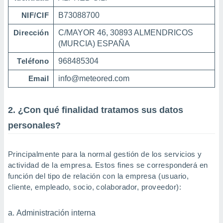
ublicidad y
NIF/CIF
B73088700
do en
 mismo.
Dirección
C/MAYOR 46, 30893 ALMENDRICOS
sultar más
(MURCIA) ESPAÑA
 en nuestra
 Cookies
y
Teléfono
968485304
ualquier
Email
info@meteored.com
ento
 botón
ación de
2. ¿Con qué finalidad tratamos sus datos
kies
personales?
 disponible
e nuestra
.
Principalmente para la normal gestión de los servicios y
IVAMENTE,
actividad de la empresa. Estos fines se corresponderá en
función del tipo de relación con la empresa (usuario,
cliente, empleado, socio, colaborador, proveedor):
as
 a cookies
Administración interna
 no aceptar