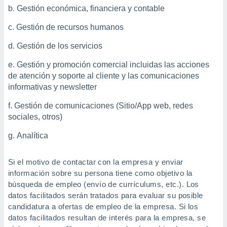
ón de
Gestión económica, financiera y contable
uedes
uestro sitio
Gestión de recursos humanos
ed.com.pa.
o, te
Gestión de los servicios
 de que
talarán
Gestión y promoción comercial incluidas las acciones
e sean
de atención y soporte al cliente y las comunicaciones
para
informativas y newsletter
a
por el sitio
Gestión de comunicaciones (Sitio/App web, redes
o se
sociales, otros)
cookies para
Analítica
nto ni para
licidad o
Si el motivo de contactar con la empresa y enviar
ado, aunque
información sobre su persona tiene como objetivo la
sualizar
búsqueda de empleo (envío de currículums, etc.). Los
general no
datos facilitados serán tratados para evaluar su posible
ada. Puedes
 instalación
candidatura a ofertas de empleo de la empresa. Si los
y acceder a
datos facilitados resultan de interés para la empresa, se
io web a