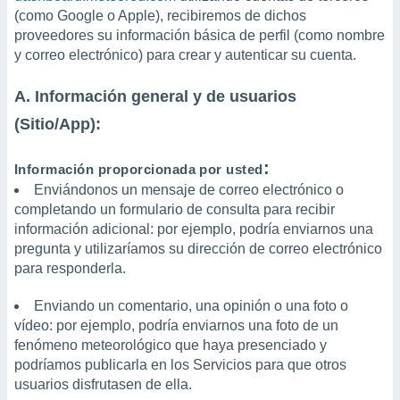
ar perfiles
(como Google o Apple), recibiremos de dichos
idad
proveedores su información básica de perfil (como nombre
a, utilizar
y correo electrónico) para crear y autenticar su cuenta.
a
 la
A. Información general y de usuarios
da, crear un
(Sitio/App):
personalizar
o, uso de
a la
:
Información proporcionada por usted
e contenido
Enviándonos un mensaje de correo electrónico o
do, medir el
completando un formulario de consulta para recibir
 de la
información adicional: por ejemplo, podría enviarnos una
medir el
pregunta y utilizaríamos su dirección de correo electrónico
 del
 comprender
para responderla.
 través de
s o a través
Enviando un comentario, una opinión o una foto o
nación de
vídeo: por ejemplo, podría enviarnos una foto de un
edentes de
fenómeno meteorológico que haya presenciado y
fuentes,
podríamos publicarla en los Servicios para que otros
y mejora de
usuarios disfrutasen de ella.
os, uso de