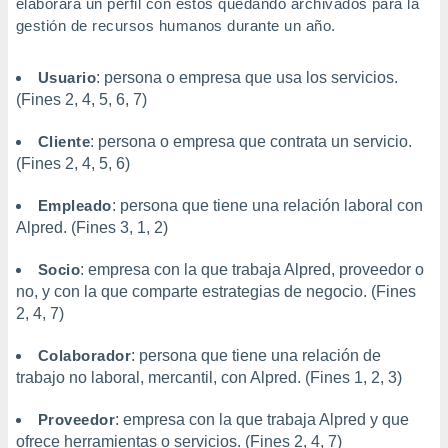
elaborará un perfil con estos quedando archivados para la
ste abono
gestión de recursos humanos durante un año.
 botón
.
Usuario
: persona o empresa que usa los servicios.
(Fines 2, 4, 5, 6, 7)
nto,
cios
Cliente
: persona o empresa que contrata un servicio.
kies,
(Fines 2, 4, 5, 6)
ores únicos
as similares
Empleado
: persona que tiene una relación laboral con
nar,
Alpred. (Fines 3, 1, 2)
rocesar
onales como
Socio
: empresa con la que trabaja Alpred, proveedor o
 este sitio
no, y con la que comparte estrategias de negocio. (Fines
recciones IP
ficadores de
2, 4, 7)
 posible
s
Colaborador
: persona que tiene una relación de
 traten tus
trabajo no laboral, mercantil, con Alpred. (Fines 1, 2, 3)
nales en
 interés
Proveedor
: empresa con la que trabaja Alpred y que
go a lo que
ofrece herramientas o servicios. (Fines 2, 4, 7)
nerte. Para