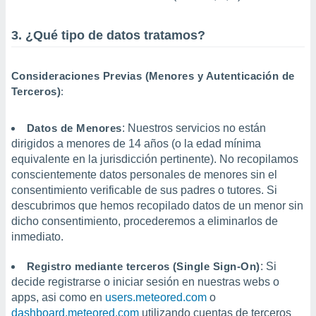
retirar su
ento u
3. ¿Qué tipo de datos tratamos?
 de datos
er momento
Consideraciones Previas (Menores y Autenticación de
ic en
o en
Terceros)
:
 Cookies
en
Datos de Menores
: Nuestros servicios no están
eb.
dirigidos a menores de 14 años (o la edad mínima
y
equivalente en la jurisdicción pertinente). No recopilamos
socios
conscientemente datos personales de menores sin el
el
consentimiento verificable de sus padres o tutores. Si
descubrimos que hemos recopilado datos de un menor sin
to de
dicho consentimiento, procederemos a eliminarlos de
inmediato.
la
 en un
Registro mediante terceros (Single Sign-On)
: Si
 y/o acceder
decide registrarse o iniciar sesión en nuestras webs o
 de datos
apps, asi como en
users.meteored.com
o
ara
 anuncios
dashboard.meteored.com
utilizando cuentas de terceros