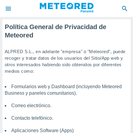
Política General de Privacidad de
privacidad
Meteored
o de
om.pa
com.pa) ha
ALPRED S.L., en adelante "empresa" o "Meteored", puede
ado por
recoger y tratar datos de los usuarios del Sitio/App web y
es para
ue la
otros interesados habiendo sido obtenidos por diferentes
 que se
medios como:
e calidad.
eder a este
Formularios web y Dashboard (incluyendo Meteored
ediante las
opciones:
Business y paneles comunitarios).
ookies y
Correo electrónico.
e forma
Contacto telefónico.
d digital
ada, basada
Aplicaciones Software (Apps)