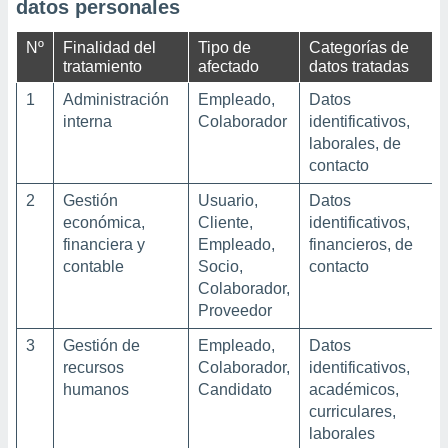
datos personales
Nº
Finalidad del
Tipo de
Categorías de
tratamiento
afectado
datos tratadas
1
Administración
Empleado,
Datos
interna
Colaborador
identificativos,
laborales, de
contacto
2
Gestión
Usuario,
Datos
económica,
Cliente,
identificativos,
financiera y
Empleado,
financieros, de
contable
Socio,
contacto
Colaborador,
Proveedor
3
Gestión de
Empleado,
Datos
recursos
Colaborador,
identificativos,
humanos
Candidato
académicos,
curriculares,
laborales