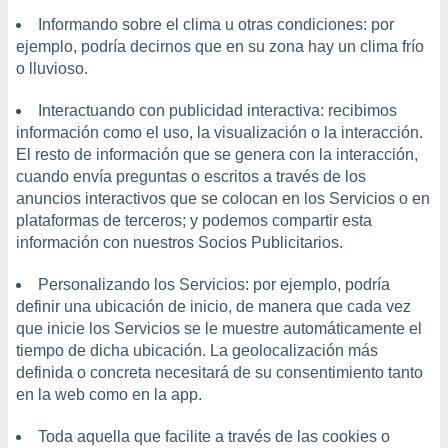
ados con el
 seleccionar
Informando sobre el clima u otras condiciones: por
o.
ejemplo, podría decirnos que en su zona hay un clima frío
o lluvioso.
calización
precisa e
ión mediante
Interactuando con publicidad interactiva: recibimos
información como el uso, la visualización o la interacción.
, publicidad
El resto de información que se genera con la interacción,
cuando envía preguntas o escritos a través de los
dos,
anuncios interactivos que se colocan en los Servicios o en
 publicidad
plataformas de terceros; y podemos compartir esta
,
ón de
información con nuestros Socios Publicitarios.
 desarrollo
s.
Personalizando los Servicios: por ejemplo, podría
definir una ubicación de inicio, de manera que cada vez
tros 1199
que inicie los Servicios se le muestre automáticamente el
ios
tiempo de dicha ubicación. La geolocalización más
definida o concreta necesitará de su consentimiento tanto
en la web como en la app.
Toda aquella que facilite a través de las cookies o