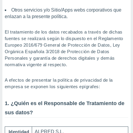
mación
ediante
Otros servicios y/o Sitio/Apps webs corporativos que
ecnologías
enlazan a la presente política.
nos permite
estra
ara seguir
El tratamiento de los datos recabados a través de dichas
e contenido
ACEPTAR
fuentes se realizará según lo dispuesto en el Reglamento
stándares
Y
Europeo 2016/679 General de Protección de Datos, Ley
sin coste.
CONTINUAR
Orgánica Española 3/2018 de Protección de Datos
 botón
Personales y garantía de derechos digitales y demás
continuar",
CONFIGURACIÓN
normativa vigente al respecto.
der a la
ndo la
 de todas
A efectos de presentar la política de privacidad de la
, ya sean
empresa se exponen los siguientes epígrafes:
de nuestros
 nos
1. ¿Quién es el Responsable de Tratamiento de
 y análisis
sus datos?
tamiento en
b, así como
un perfil
para
Identidad
ALPRED S.L.