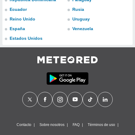
ublicidad y
Ecuador
Rusia
do en
Reino Unido
Uruguay
 mismo.
sultar más
España
Venezuela
 en nuestra
 Cookies
y
Estados Unidos
ualquier
ento
 botón
ación de
kies
 disponible
e nuestra
.
IVAMENTE,
as
 a cookies
Contacto
Sobre nosotros
FAQ
Términos de uso
 no aceptar