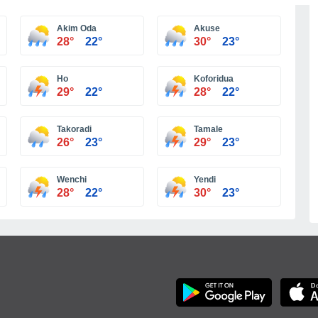
Más ciudades
Akim Oda
Akuse
28°
22°
30°
23°
Ho
Koforidua
29°
22°
28°
22°
Takoradi
Tamale
26°
23°
29°
23°
Wenchi
Yendi
28°
22°
30°
23°