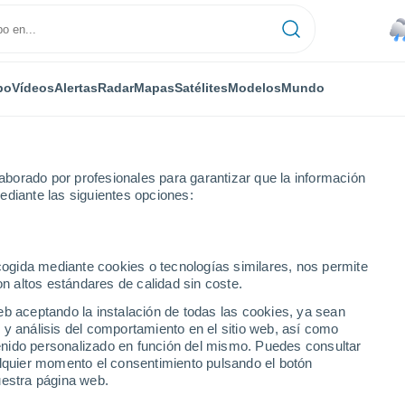
po
Vídeos
Alertas
Radar
Mapas
Satélites
Modelos
Mundo
borado por profesionales para garantizar que la información
ediante las siguientes opciones:
ecogida mediante cookies o tecnologías similares, nos permite
on altos estándares de calidad sin coste.
óstico a 14 días
eb aceptando la instalación de todas las cookies, ya sean
 y análisis del comportamiento en el sitio web, así como
ntenido personalizado en función del mismo. Puedes consultar
alquier momento el consentimiento pulsando el botón
uestra página web.
31°