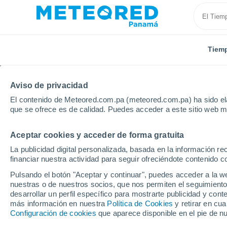
Tiem
Aviso de privacidad
El contenido de Meteored.com.pa (meteored.com.pa) ha sido ela
que se ofrece es de calidad. Puedes acceder a este sitio web m
Aceptar cookies y acceder de forma gratuita
Inicio
Ghana
La publicidad digital personalizada, basada en la información r
financiar nuestra actividad para seguir ofreciéndote contenido c
Tiempo en Ghana. Pron
Pulsando el botón "Aceptar y continuar", puedes acceder a la w
nuestras o de nuestros socios, que nos permiten el seguimiento
desarrollar un perfil específico para mostrarte publicidad y co
Hoy, 6 agosto
Todo el día
Símbolo
más información en nuestra
Política de Cookies
y retirar en cu
Configuración de cookies
que aparece disponible en el pie de n