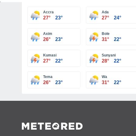
Accra
Ada
27°
23°
27°
24°
Axim
Bole
26°
23°
31°
22°
Kumasi
Sunyani
27°
22°
28°
22°
Tema
Wa
26°
23°
31°
22°