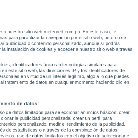
23°
vrongo
r a nuestro sitio web meteored.com.pa. En este caso, te
29°
as para garantizar la navegación por el sitio web, pero no se
23°
rar publicidad o contenido personalizado, aunque sí podrás
Tamale
 la instalación de cookies y acceder a nuestro sitio web a través
es, identificadores únicos o tecnologías similares para
n este sitio web, las direcciones IP y los identificadores de
rsonales en virtud de un interés legítimo, algo a lo que puedes
 al tratamiento de datos en cualquier momento haciendo clic en
27°
29°
miento de datos:
22°
22°
uso de datos limitados para seleccionar anuncios básicos, crear
Ho
ccionar la publicidad personalizada, crear un perfil para
ontenido personalizado, medir el rendimiento de la publicidad,
27°
vés de estadísticas o a través de la combinación de datos
23°
rvicios, uso de datos limitados con el objetivo de seleccionar el
Accra