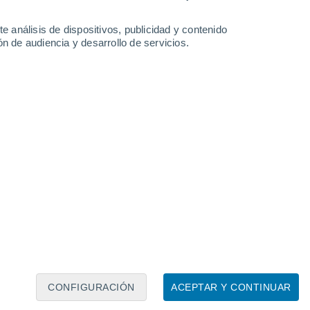
6°
3°
e análisis de dispositivos, publicidad y contenido
n de audiencia y desarrollo de servicios.
Leaflet
|
©
OpenStreetMap
|
ECMWF
by © Meteored
CONFIGURACIÓN
ACEPTAR Y CONTINUAR