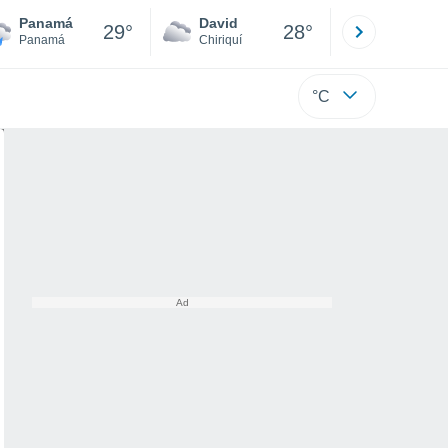
Panamá
David
Boca
29°
28°
Panamá
Chiriquí
Bocas d
°C