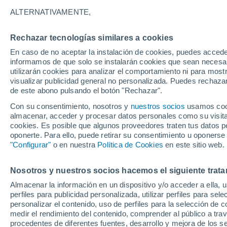
Na
ALTERNATIVAMENTE,
31°
Rechazar tecnologías similares a cookies
22°
Wa
En caso de no aceptar la instalación de cookies, puedes accede
informamos de que solo se instalarán cookies que sean necesari
utilizarán cookies para analizar el comportamiento ni para most
31°
22°
visualizar publicidad general no personalizada. Puedes rechazar
Bole
de este abono pulsando el botón "Rechazar".
Con su consentimiento, nosotros y
nuestros socios
usamos cooki
almacenar, acceder y procesar datos personales como su visita e
28°
cookies. Es posible que algunos proveedores traten tus datos pe
22°
oponerte. Para ello, puede retirar su consentimiento u oponerse
Wenchi
"Configurar"
o en nuestra
Política de Cookies
en este sitio web.
Nosotros y nuestros socios hacemos el siguiente trata
Kumasi
Almacenar la información en un dispositivo y/o acceder a ella, 
perfiles para publicidad personalizada, utilizar perfiles para sele
personalizar el contenido, uso de perfiles para la selección de c
medir el rendimiento del contenido, comprender al público a tra
procedentes de diferentes fuentes, desarrollo y mejora de los se