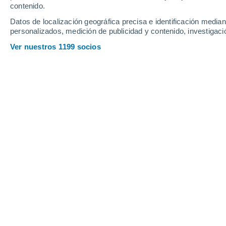
contenido.
2
2
Datos de localización geográfica precisa e identificación mediant
Takoradi
personalizados, medición de publicidad y contenido, investigació
Ver nuestros 1199 socios
Principales ciudades