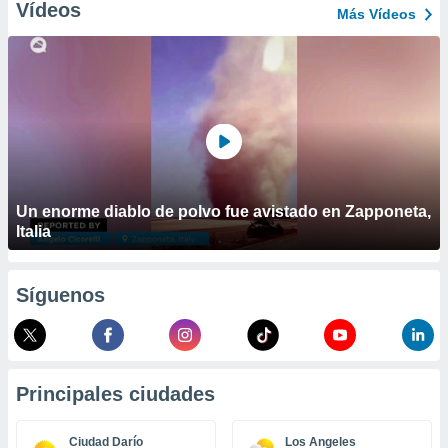
ublicidad y
Vídeos
Más Vídeos
do en
 mismo.
sultar más
 en nuestra
 Cookies
y
ualquier
ento
 botón
Un enorme diablo de polvo fue avistado en Zapponeta,
ación de
Italia
kies
 disponible
e nuestra
.
Síguenos
IVAMENTE,
as
Principales ciudades
 a cookies
 no aceptar
Ciudad Darío
Los Angeles