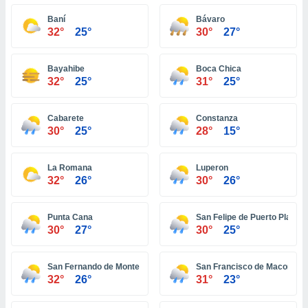
ón de
uedes
Baní
Bávaro
uestro sitio
32°
25°
30°
27°
ed.com.pa.
o, te
 de que
Bayahibe
Boca Chica
32°
25°
31°
25°
talarán
e sean
para
Cabarete
Constanza
a
30°
25°
28°
15°
por el sitio
o se
cookies para
La Romana
Luperon
32°
26°
30°
26°
nto ni para
licidad o
Punta Cana
San Felipe de Puerto Plata
ado, aunque
30°
27°
30°
25°
sualizar
general no
ada. Puedes
San Fernando de Monte Cristi
San Francisco de Macorís
 instalación
32°
26°
31°
23°
y acceder a
io web a