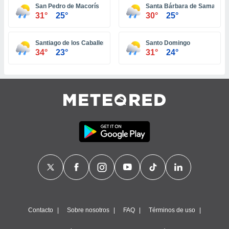
San Pedro de Macorís
Santa Bárbara de Samaná
ste abono
31°
25°
30°
25°
 botón
.
Santiago de los Caballeros
Santo Domingo
nto,
34°
23°
31°
24°
cios
kies,
ores únicos
as similares
nar,
rocesar
onales como
 este sitio
recciones IP
ficadores de
 posible
s
 traten tus
nales en
 interés
Contacto
Sobre nosotros
FAQ
Términos de uso
go a lo que
nerte. Para