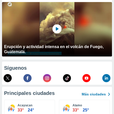
ublicidad y
do en
 mismo.
sultar más
 en nuestra
 Cookies
y
ualquier
ento
Erupción y actividad intensa en el volcán de Fuego,
 botón
Guatemala.
ación de
kies
 disponible
Síguenos
e nuestra
.
IVAMENTE,
Principales ciudades
Más ciudades
as
 a cookies
Acayucan
Alamo
33°
24°
33°
25°
 no aceptar