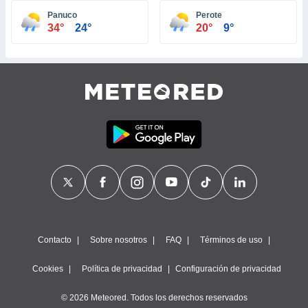
ste abono
Panuco
Perote
 botón
34°
24°
20°
9°
.
nto,
cios
kies,
ores únicos
as similares
nar,
rocesar
onales como
 este sitio
recciones IP
ficadores de
 posible
s
Contacto
Sobre nosotros
FAQ
Términos de uso
 traten tus
nales en
Cookies
Política de privacidad
Configuración de privacidad
 interés
go a lo que
© 2026 Meteored. Todos los derechos reservados
nerte. Para