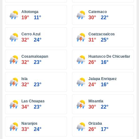
ón de
uedes
Altotonga
Catemaco
uestro sitio
19°
11°
30°
22°
ed.com.pa.
o, te
 de que
Cerro Azul
Coatzacoalcos
talarán
32°
24°
31°
25°
e sean
para
a
Cosamaloapan
Huatusco De Chicuellar
por el sitio
32°
23°
26°
16°
o se
cookies para
Isla
Jalapa Enriquez
nto ni para
32°
23°
24°
16°
licidad o
Las Choapas
Misantla
ado, aunque
34°
23°
30°
22°
sualizar
general no
ada. Puedes
Naranjos
Orizaba
 instalación
33°
24°
26°
17°
y acceder a
io web a