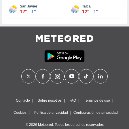
ste abono
San Javier
Talca
 botón
12°
1°
12°
1°
.
nto,
cios
kies,
ores únicos
as similares
nar,
rocesar
onales como
 este sitio
recciones IP
ficadores de
 posible
s
Contacto
Sobre nosotros
FAQ
Términos de uso
 traten tus
nales en
Cookies
Política de privacidad
Configuración de privacidad
 interés
go a lo que
© 2026 Meteored. Todos los derechos reservados
nerte. Para