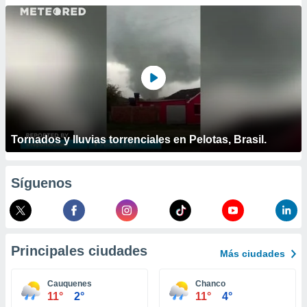
ublicidad y
do en
 mismo.
sultar más
 en nuestra
 Cookies
y
ualquier
ento
 botón
Tornados y lluvias torrenciales en Pelotas, Brasil.
ación de
kies
 disponible
Síguenos
e nuestra
.
IVAMENTE,
Principales ciudades
Más ciudades
as
 a cookies
Cauquenes
Chanco
11°
2°
11°
4°
 no aceptar