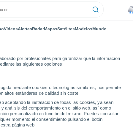
po
Vídeos
Alertas
Radar
Mapas
Satélites
Modelos
Mundo
borado por profesionales para garantizar que la información
ediante las siguientes opciones:
ecogida mediante cookies o tecnologías similares, nos permite
on altos estándares de calidad sin coste.
ento de Magdalena
eb aceptando la instalación de todas las cookies, ya sean
 y análisis del comportamiento en el sitio web, así como
ntenido personalizado en función del mismo. Puedes consultar
alquier momento el consentimiento pulsando el botón
uestra página web.
30°
26°