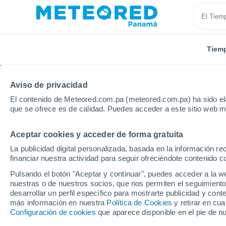
Tiem
Aviso de privacidad
El contenido de Meteored.com.pa (meteored.com.pa) ha sido ela
que se ofrece es de calidad. Puedes acceder a este sitio web m
Aceptar cookies y acceder de forma gratuita
Inicio
Colombia
Departamento de Magdalena
La publicidad digital personalizada, basada en la información r
financiar nuestra actividad para seguir ofreciéndote contenido c
Tiempo en el Departam
Pulsando el botón "Aceptar y continuar", puedes acceder a la w
nuestras o de nuestros socios, que nos permiten el seguimiento
desarrollar un perfil específico para mostrarte publicidad y co
Hoy, 6 agosto
Todo el día
Símbolo
más información en nuestra
Política de Cookies
y retirar en cu
Configuración de cookies
que aparece disponible en el pie de n