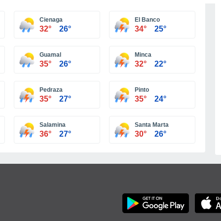
Más ciudades
Cienaga
El Banco
32°
26°
34°
25°
Guamal
Minca
35°
26°
32°
22°
Pedraza
Pinto
35°
27°
35°
24°
Salamina
Santa Marta
36°
27°
30°
26°