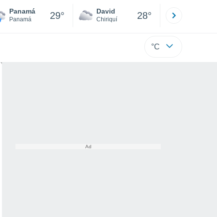
Panamá
David
Boca
29°
28°
Panamá
Chiriquí
Bocas d
°C