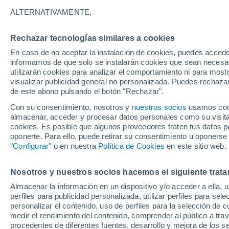
ALTERNATIVAMENTE,
Rechazar tecnologías similares a cookies
En caso de no aceptar la instalación de cookies, puedes accede
Sitionuev
informamos de que solo se instalarán cookies que sean necesari
utilizarán cookies para analizar el comportamiento ni para most
visualizar publicidad general no personalizada. Puedes rechazar
Pivi
de este abono pulsando el botón "Rechazar".
Con su consentimiento, nosotros y
nuestros socios
usamos cooki
almacenar, acceder y procesar datos personales como su visita e
Bomba
cookies. Es posible que algunos proveedores traten tus datos pe
oponerte. Para ello, puede retirar su consentimiento u oponerse
3
"Configurar"
o en nuestra
Política de Cookies
en este sitio web.
2
Plato
Nosotros y nuestros socios hacemos el siguiente trata
Almacenar la información en un dispositivo y/o acceder a ella, 
perfiles para publicidad personalizada, utilizar perfiles para sele
Pinto
personalizar el contenido, uso de perfiles para la selección de c
medir el rendimiento del contenido, comprender al público a tra
procedentes de diferentes fuentes, desarrollo y mejora de los se