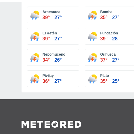
Aracataca
Bomba
39°
27°
35°
27°
El Retén
Fundación
39°
27°
39°
28°
Nepomuceno
Orihueca
34°
26°
37°
27°
Pivijay
Plato
36°
27°
35°
25°