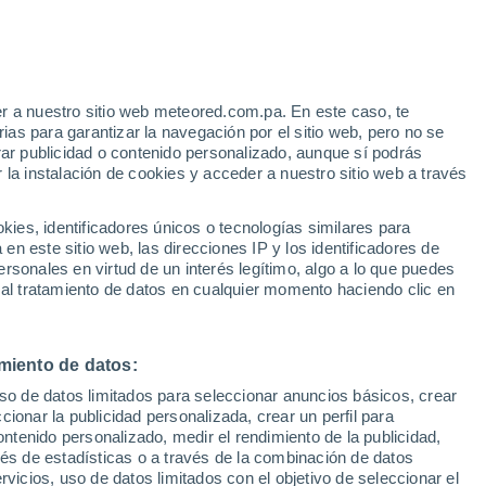
Santa Marta
37°
36°
27°
27°
Orihueca
r a nuestro sitio web meteored.com.pa. En este caso, te
o
as para garantizar la navegación por el sitio web, pero no se
39°
rar publicidad o contenido personalizado, aunque sí podrás
36°
28°
27°
 la instalación de cookies y acceder a nuestro sitio web a través
Fundación
jay
es, identificadores únicos o tecnologías similares para
35°
27°
n este sitio web, las direcciones IP y los identificadores de
rsonales en virtud de un interés legítimo, algo a lo que puedes
 al tratamiento de datos en cualquier momento haciendo clic en
5°
5°
miento de datos:
35°
uso de datos limitados para seleccionar anuncios básicos, crear
24°
ccionar la publicidad personalizada, crear un perfil para
ontenido personalizado, medir el rendimiento de la publicidad,
vés de estadísticas o a través de la combinación de datos
rvicios, uso de datos limitados con el objetivo de seleccionar el