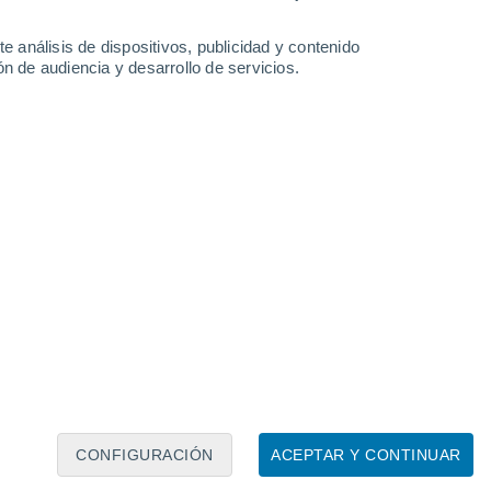
34°
25°
El Banco
e análisis de dispositivos, publicidad y contenido
n de audiencia y desarrollo de servicios.
Leaflet
|
©
OpenStreetMap
|
ECMWF
by © Meteored
CONFIGURACIÓN
ACEPTAR Y CONTINUAR