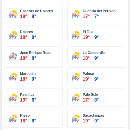
ón de
uedes
Chacras de Dolores
Cuchilla del Perdido
uestro sitio
18°
8°
17°
7°
ed.com.pa.
o, te
 de que
Dolores
El Tala
talarán
18°
8°
19°
9°
e sean
para
a
José Enrique Rodo
La Concordia
por el sitio
18°
8°
18°
9°
o se
cookies para
Mercedes
Palmar
nto ni para
18°
9°
19°
9°
licidad o
Palmitas
Palo Solo
ado, aunque
19°
8°
17°
8°
sualizar
general no
ada. Puedes
Risso
Sacachispas
 instalación
18°
8°
19°
9°
y acceder a
io web a