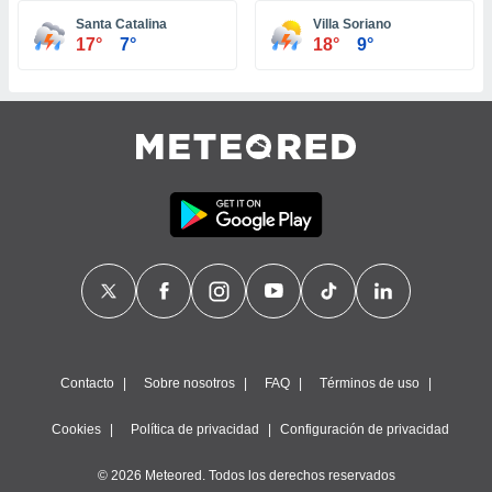
ste abono
Santa Catalina
Villa Soriano
 botón
17°
7°
18°
9°
.
nto,
cios
kies,
ores únicos
as similares
nar,
rocesar
onales como
 este sitio
recciones IP
ficadores de
 posible
s
Contacto
Sobre nosotros
FAQ
Términos de uso
 traten tus
nales en
Cookies
Política de privacidad
Configuración de privacidad
 interés
go a lo que
© 2026 Meteored. Todos los derechos reservados
nerte. Para