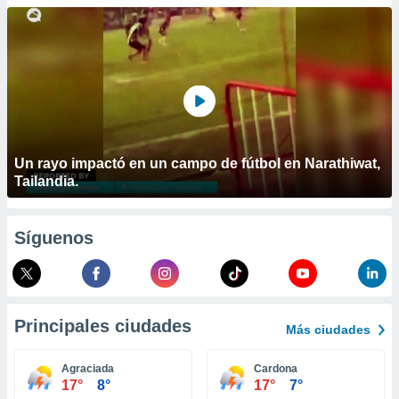
ublicidad y
do en
 mismo.
sultar más
 en nuestra
 Cookies
y
ualquier
ento
Un rayo impactó en un campo de fútbol en Narathiwat,
 botón
Tailandia.
ación de
kies
 disponible
Síguenos
e nuestra
.
IVAMENTE,
Principales ciudades
Más ciudades
as
 a cookies
Agraciada
Cardona
17°
8°
17°
7°
 no aceptar