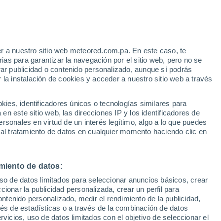
25°
22°
Orzola
r a nuestro sitio web meteored.com.pa. En este caso, te
28°
20°
as para garantizar la navegación por el sitio web, pero no se
Aeropuerto
rar publicidad o contenido personalizado, aunque sí podrás
Lanzarote
28°
 la instalación de cookies y acceder a nuestro sitio web a través
21°
Corralejo
es, identificadores únicos o tecnologías similares para
n este sitio web, las direcciones IP y los identificadores de
30°
21°
rsonales en virtud de un interés legítimo, algo a lo que puedes
Fuerteventura
 al tratamiento de datos en cualquier momento haciendo clic en
28°
21°
23°
Costa
miento de datos:
22°
Calma
Puerto de la
uso de datos limitados para seleccionar anuncios básicos, crear
Cruz
ccionar la publicidad personalizada, crear un perfil para
ontenido personalizado, medir el rendimiento de la publicidad,
vés de estadísticas o a través de la combinación de datos
rvicios, uso de datos limitados con el objetivo de seleccionar el