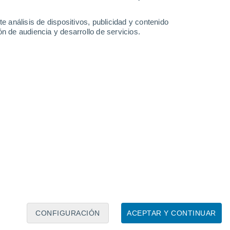
e análisis de dispositivos, publicidad y contenido
n de audiencia y desarrollo de servicios.
Leaflet
|
©
OpenStreetMap
|
ECMWF
by © Meteored
CONFIGURACIÓN
ACEPTAR Y CONTINUAR