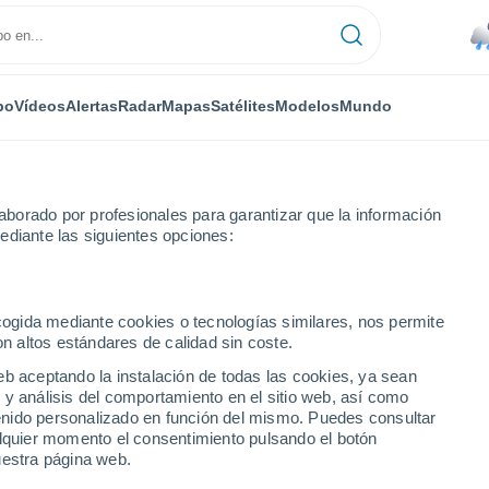
po
Vídeos
Alertas
Radar
Mapas
Satélites
Modelos
Mundo
borado por profesionales para garantizar que la información
ediante las siguientes opciones:
s
ecogida mediante cookies o tecnologías similares, nos permite
on altos estándares de calidad sin coste.
 de Las Palmas
eb aceptando la instalación de todas las cookies, ya sean
 y análisis del comportamiento en el sitio web, así como
ntenido personalizado en función del mismo. Puedes consultar
alquier momento el consentimiento pulsando el botón
uestra página web.