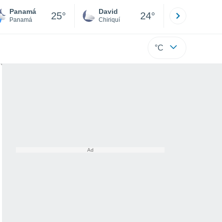
Panamá
David
Boca
25°
24°
Panamá
Chiriquí
Bocas d
°C