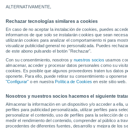
ALTERNATIVAMENTE,
Rechazar tecnologías similares a cookies
En caso de no aceptar la instalación de cookies, puedes accede
informamos de que solo se instalarán cookies que sean necesari
utilizarán cookies para analizar el comportamiento ni para most
visualizar publicidad general no personalizada. Puedes rechazar
de este abono pulsando el botón "Rechazar".
Con su consentimiento, nosotros y
nuestros socios
usamos cooki
almacenar, acceder y procesar datos personales como su visita e
cookies. Es posible que algunos proveedores traten tus datos pe
oponerte. Para ello, puede retirar su consentimiento u oponerse
"Configurar"
o en nuestra
Política de Cookies
en este sitio web.
26°
26°
22°
22°
Nosotros y nuestros socios hacemos el siguiente trata
Las Palmas
Agaete
de Gran
Almacenar la información en un dispositivo y/o acceder a ella, 
Canaria
perfiles para publicidad personalizada, utilizar perfiles para sele
personalizar el contenido, uso de perfiles para la selección de c
31°
24°
medir el rendimiento del contenido, comprender al público a tra
Maspalomas
procedentes de diferentes fuentes, desarrollo y mejora de los se