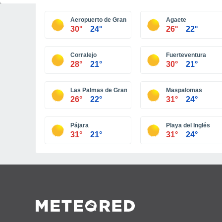
Aeropuerto de Gran Canaria
Agaete
30°
24°
26°
22°
Corralejo
Fuerteventura
28°
21°
30°
21°
Las Palmas de Gran Canaria
Maspalomas
26°
22°
31°
24°
Pájara
Playa del Inglés
31°
21°
31°
24°