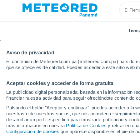
Tiem
Aviso de privacidad
El contenido de Meteored.com.pa (meteored.com.pa) ha sido ela
que se ofrece es de calidad. Puedes acceder a este sitio web m
Aceptar cookies y acceder de forma gratuita
Inicio
España
Canarias
Provincia de Las Palma
La publicidad digital personalizada, basada en la información r
financiar nuestra actividad para seguir ofreciéndote contenido c
Tiempo en la Provincia
Pulsando el botón "Aceptar y continuar", puedes acceder a la w
nuestras o de nuestros socios, que nos permiten el seguimiento
desarrollar un perfil específico para mostrarte publicidad y co
Hoy, 7 agosto
Todo el día
Símbolo
más información en nuestra
Política de Cookies
y retirar en cu
Configuración de cookies
que aparece disponible en el pie de n