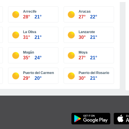
Más ciudades
Arrecife
Arucas
28°
21°
27°
22°
La Oliva
Lanzarote
31°
21°
30°
21°
Mogán
Moya
35°
24°
27°
21°
Puerto del Carmen
Puerto del Rosario
29°
20°
30°
21°