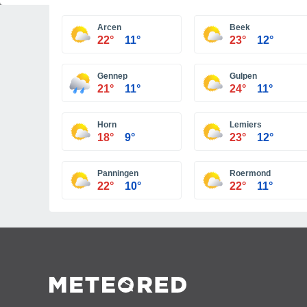
Arcen
Beek
22°
11°
23°
12°
Gennep
Gulpen
21°
11°
24°
11°
Horn
Lemiers
18°
9°
23°
12°
Panningen
Roermond
22°
10°
22°
11°