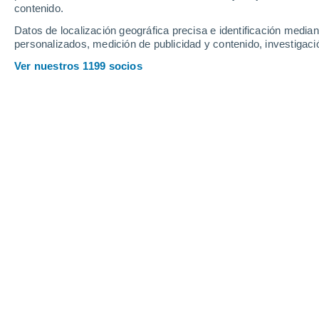
contenido.
Datos de localización geográfica precisa e identificación mediant
personalizados, medición de publicidad y contenido, investigació
Ver nuestros 1199 socios
24°
11°
Maastricht
Principales ciudades