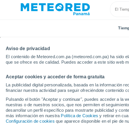
Tiem
Aviso de privacidad
El contenido de Meteored.com.pa (meteored.com.pa) ha sido ela
que se ofrece es de calidad. Puedes acceder a este sitio web m
Aceptar cookies y acceder de forma gratuita
Inicio
Holanda
Limburgo
La publicidad digital personalizada, basada en la información r
financiar nuestra actividad para seguir ofreciéndote contenido c
Tiempo en Limburgo
Pulsando el botón "Aceptar y continuar", puedes acceder a la w
nuestras o de nuestros socios, que nos permiten el seguimiento
desarrollar un perfil específico para mostrarte publicidad y co
Hoy, 7 agosto
Todo el día
Símbolo
más información en nuestra
Política de Cookies
y retirar en cu
Configuración de cookies
que aparece disponible en el pie de n