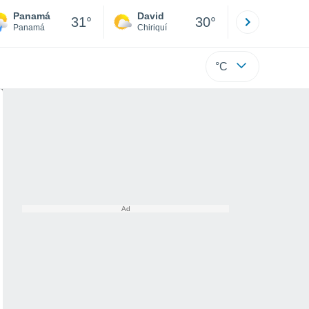
Panamá
David
Boca
31°
30°
Panamá
Chiriquí
Bocas d
°C