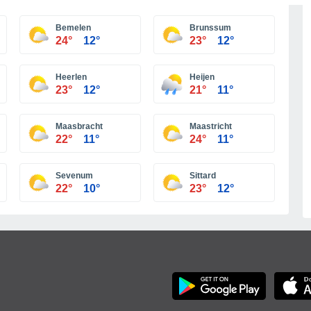
Más ciudades
Bemelen
Brunssum
24°
12°
23°
12°
Heerlen
Heijen
23°
12°
21°
11°
Maasbracht
Maastricht
22°
11°
24°
11°
Sevenum
Sittard
22°
10°
23°
12°