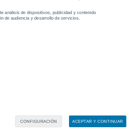
e análisis de dispositivos, publicidad y contenido
n de audiencia y desarrollo de servicios.
Leaflet
|
©
OpenStreetMap
|
ECMWF
by © Meteored
23°
12°
Heerlen
CONFIGURACIÓN
ACEPTAR Y CONTINUAR