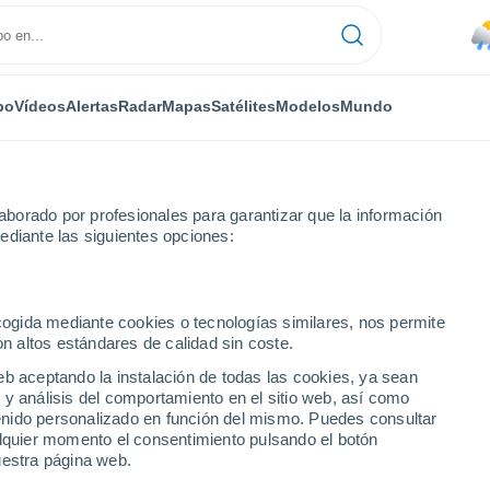
po
Vídeos
Alertas
Radar
Mapas
Satélites
Modelos
Mundo
borado por profesionales para garantizar que la información
ediante las siguientes opciones:
21°
ecogida mediante cookies o tecnologías similares, nos permite
11°
on altos estándares de calidad sin coste.
Gennep
eb aceptando la instalación de todas las cookies, ya sean
 y análisis del comportamiento en el sitio web, así como
ntenido personalizado en función del mismo. Puedes consultar
alquier momento el consentimiento pulsando el botón
uestra página web.
21°
10°