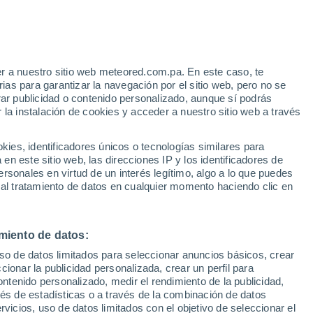
Venray
r a nuestro sitio web meteored.com.pa. En este caso, te
as para garantizar la navegación por el sitio web, pero no se
22°
11°
rar publicidad o contenido personalizado, aunque sí podrás
22°
Venlo
 la instalación de cookies y acceder a nuestro sitio web a través
10°
Panningen
es, identificadores únicos o tecnologías similares para
n este sitio web, las direcciones IP y los identificadores de
rsonales en virtud de un interés legítimo, algo a lo que puedes
 al tratamiento de datos en cualquier momento haciendo clic en
22°
11°
Roermond
miento de datos:
uso de datos limitados para seleccionar anuncios básicos, crear
ccionar la publicidad personalizada, crear un perfil para
ontenido personalizado, medir el rendimiento de la publicidad,
vés de estadísticas o a través de la combinación de datos
rvicios, uso de datos limitados con el objetivo de seleccionar el