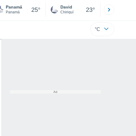
Panamá
David
Boca
25°
23°
Panamá
Chiriquí
Bocas d
°C