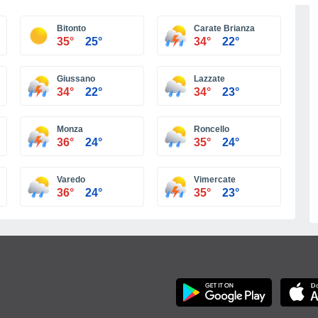
Más ciudades
Bitonto
Carate Brianza
35°
25°
34°
22°
Giussano
Lazzate
34°
22°
34°
23°
Monza
Roncello
36°
24°
35°
24°
Varedo
Vimercate
36°
24°
35°
23°