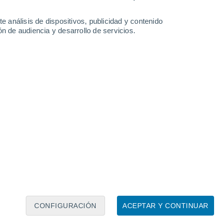
e análisis de dispositivos, publicidad y contenido
n de audiencia y desarrollo de servicios.
Leaflet
|
©
OpenStreetMap
|
ECMWF
by © Meteored
CONFIGURACIÓN
ACEPTAR Y CONTINUAR