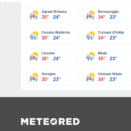
Agrate Brianza
Bernareggio
35°
24°
34°
23°
Cesano Maderno
Cornate d'Adda
35°
24°
34°
23°
Lissone
Meda
36°
24°
35°
23°
Seregno
Usmate Velate
35°
23°
34°
23°