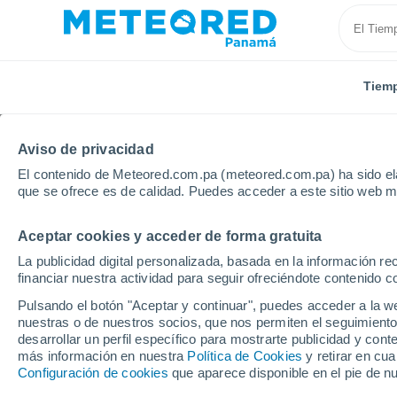
Tiem
Aviso de privacidad
El contenido de Meteored.com.pa (meteored.com.pa) ha sido ela
que se ofrece es de calidad. Puedes acceder a este sitio web m
Aceptar cookies y acceder de forma gratuita
Inicio
Italia
Monza y Brianza
La publicidad digital personalizada, basada en la información r
financiar nuestra actividad para seguir ofreciéndote contenido c
Tiempo en Monza y Bri
Pulsando el botón "Aceptar y continuar", puedes acceder a la w
nuestras o de nuestros socios, que nos permiten el seguimiento
desarrollar un perfil específico para mostrarte publicidad y co
Hoy, 7 agosto
Todo el día
Símbolo
más información en nuestra
Política de Cookies
y retirar en cu
Configuración de cookies
que aparece disponible en el pie de n