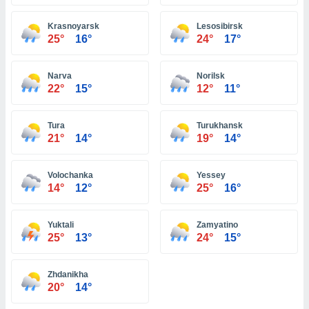
ón de
uedes
Krasnoyarsk
Lesosibirsk
uestro sitio
25°
16°
24°
17°
ed.com.pa.
o, te
 de que
Narva
Norilsk
talarán
22°
15°
12°
11°
e sean
para
a
Tura
Turukhansk
por el sitio
21°
14°
19°
14°
o se
cookies para
Volochanka
Yessey
nto ni para
14°
12°
25°
16°
licidad o
Yuktali
Zamyatino
ado, aunque
25°
13°
24°
15°
sualizar
general no
ada. Puedes
Zhdanikha
 instalación
20°
14°
y acceder a
io web a