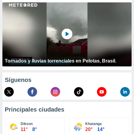
ublicidad y
do en
 mismo.
sultar más
 en nuestra
 Cookies
y
ualquier
ento
 botón
Tornados y lluvias torrenciales en Pelotas, Brasil.
ación de
kies
 disponible
Síguenos
e nuestra
.
IVAMENTE,
Principales ciudades
as
 a cookies
Dikson
Khatanga
11°
8°
20°
14°
 no aceptar