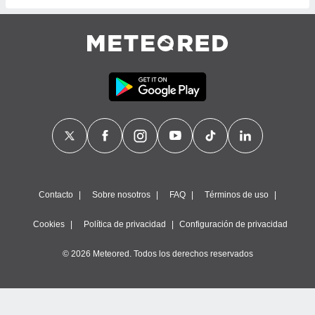
ste abono
 botón
.
nto,
cios
kies,
ores únicos
as similares
nar,
rocesar
onales como
 este sitio
Contacto
Sobre nosotros
FAQ
Términos de uso
recciones IP
ficadores de
Cookies
Política de privacidad
Configuración de privacidad
 posible
s
© 2026 Meteored. Todos los derechos reservados
 traten tus
nales en
 interés
go a lo que
nerte. Para