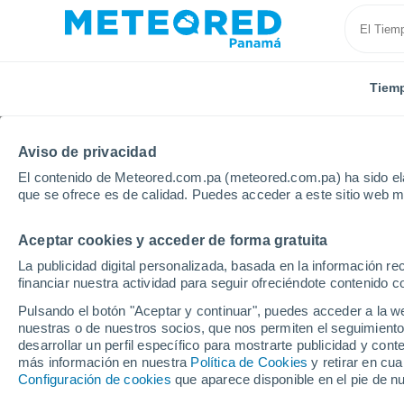
Tiem
Aviso de privacidad
El contenido de Meteored.com.pa (meteored.com.pa) ha sido ela
que se ofrece es de calidad. Puedes acceder a este sitio web m
Aceptar cookies y acceder de forma gratuita
Inicio
Estados Unidos
Carolina del Sur
La publicidad digital personalizada, basada en la información r
financiar nuestra actividad para seguir ofreciéndote contenido c
Tiempo en Carolina del
Pulsando el botón "Aceptar y continuar", puedes acceder a la w
nuestras o de nuestros socios, que nos permiten el seguimiento
desarrollar un perfil específico para mostrarte publicidad y co
Hoy, 9 agosto
Todo el día
Símbolo
más información en nuestra
Política de Cookies
y retirar en cu
Configuración de cookies
que aparece disponible en el pie de n
36°