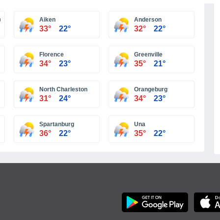
Más ciudades
litano Columbia
Aiken
Anderson
33°
22°
32°
22°
Florence
Greenville
34°
23°
35°
21°
North Charleston
Orangeburg
31°
24°
34°
23°
Spartanburg
Una
36°
22°
35°
22°