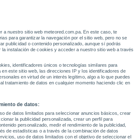
36°
22°
35°
Rock Hill
22°
Pageland
r a nuestro sitio web meteored.com.pa. En este caso, te
as para garantizar la navegación por el sitio web, pero no se
34°
rar publicidad o contenido personalizado, aunque sí podrás
23°
34°
Florence
 la instalación de cookies y acceder a nuestro sitio web a través
23°
Columbia
es, identificadores únicos o tecnologías similares para
30°
24°
n este sitio web, las direcciones IP y los identificadores de
Myrtle
34°
rsonales en virtud de un interés legítimo, algo a lo que puedes
Beach
23°
 al tratamiento de datos en cualquier momento haciendo clic en
Orangeburg
miento de datos:
30°
uso de datos limitados para seleccionar anuncios básicos, crear
24°
ccionar la publicidad personalizada, crear un perfil para
Charleston
ontenido personalizado, medir el rendimiento de la publicidad,
vés de estadísticas o a través de la combinación de datos
rvicios, uso de datos limitados con el objetivo de seleccionar el