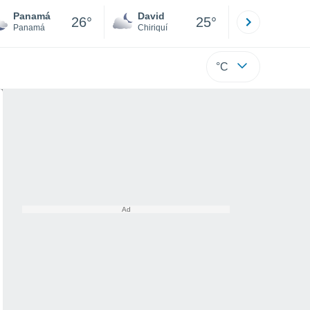
Panamá
David
Boca
26°
25°
Panamá
Chiriquí
Bocas d
°C