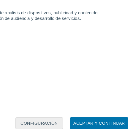
e análisis de dispositivos, publicidad y contenido
n de audiencia y desarrollo de servicios.
Leaflet
|
©
OpenStreetMap
|
ECMWF
by © Meteored
CONFIGURACIÓN
ACEPTAR Y CONTINUAR