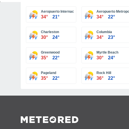
Aeropuerto Internacional Greenville-Spartanburg
Aeropuerto Metropo
34°
21°
34°
22°
Charleston
Columbia
30°
24°
34°
23°
Greenwood
Myrtle Beach
35°
22°
30°
24°
Pageland
Rock Hill
35°
22°
36°
22°