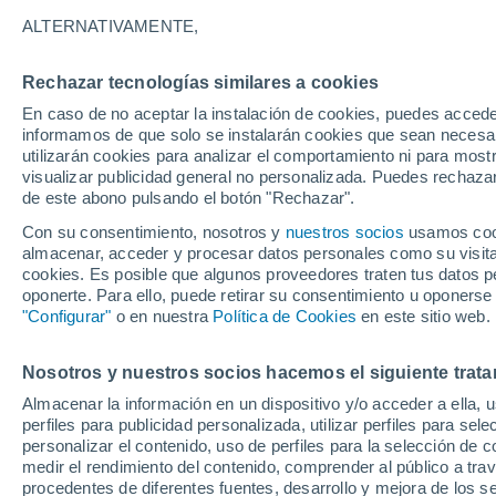
22°
35°
ALTERNATIVAMENTE,
Spartanburg
21°
Greenville
Rechazar tecnologías similares a cookies
En caso de no aceptar la instalación de cookies, puedes accede
informamos de que solo se instalarán cookies que sean necesari
35°
utilizarán cookies para analizar el comportamiento ni para most
22°
Greenwood
visualizar publicidad general no personalizada. Puedes rechazar
de este abono pulsando el botón "Rechazar".
Con su consentimiento, nosotros y
nuestros socios
usamos cooki
almacenar, acceder y procesar datos personales como su visita e
33°
22°
cookies. Es posible que algunos proveedores traten tus datos pe
Aiken
oponerte. Para ello, puede retirar su consentimiento u oponerse
"Configurar"
o en nuestra
Política de Cookies
en este sitio web.
Nosotros y nuestros socios hacemos el siguiente trata
Almacenar la información en un dispositivo y/o acceder a ella, 
perfiles para publicidad personalizada, utilizar perfiles para sele
personalizar el contenido, uso de perfiles para la selección de c
medir el rendimiento del contenido, comprender al público a tra
procedentes de diferentes fuentes, desarrollo y mejora de los se