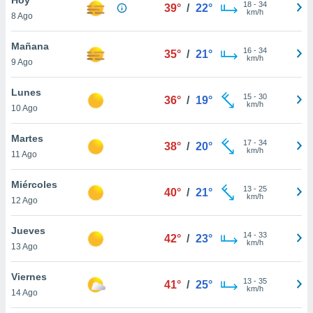
ublicidad y
18
-
34
39°
/
22°
km/h
8 Ago
do en
 mismo.
Mañana
16
-
34
35°
/
21°
sultar más
km/h
9 Ago
 en nuestra
 Cookies
y
Lunes
15
-
30
ualquier
36°
/
19°
km/h
10 Ago
ento
 botón
Martes
17
-
34
38°
/
20°
ación de
km/h
11 Ago
kies
 disponible
Miércoles
13
-
25
e nuestra
40°
/
21°
km/h
12 Ago
.
Jueves
IVAMENTE,
14
-
33
42°
/
23°
km/h
13 Ago
as
Viernes
13
-
35
41°
/
25°
 a cookies
km/h
14 Ago
 no aceptar