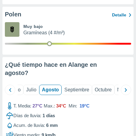
ados con el
 seleccionar
o.
Polen
Detalle
calización
Muy bajo
precisa e
Gramíneas (4 #/m³)
ión mediante
, publicidad
dos,
 publicidad
¿Qué tiempo hace en Alange en
,
agosto
?
ón de
 desarrollo
s.
yo
Junio
Julio
Agosto
Septiembre
Octubre
Noviemb
tros 1199
ios
T. Media:
27°C
Max.:
34°C
Min:
19°C
Días de lluvia:
1
días
Acum. de lluvia:
6 mm
Viento medio:
9 km/h