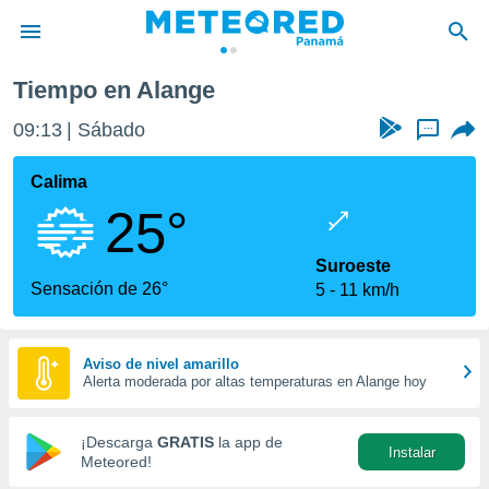
ge
Tiempo en Alange
privacidad
09:13
Sábado
...
o de
om.pa
com.pa) ha
Calima
ado por
25°
es para
ue la
 que se
Suroeste
e calidad.
Sensación de 26°
5
11 km/h
eder a este
ediante las
opciones:
Aviso de nivel amarillo
Alerta moderada por altas temperaturas en Alange hoy
ookies y
e forma
¡Descarga
GRATIS
la app de
Instalar
d digital
Meteored!
ada, basada