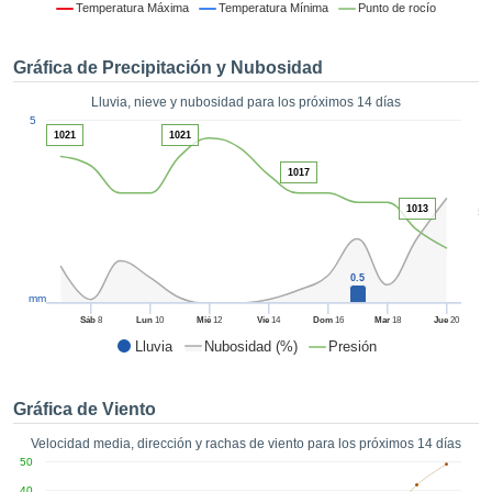
formación
Temperatura Máxima
Temperatura Mínima
Punto de rocío
 mediante
tecnologías
Gráfica de Precipitación y Nubosidad
nos permite
r nuestra
Lluvia, nieve y nubosidad para los próximos 14 días
para seguir
1
5
e contenido
1021
1021
ACEPTAR
estándares
Y
 sin coste.
1017
CONTINUAR
 el botón
1013
5
continuar",
CONFIGURACIÓN
ceder a la
tando la
0.5
n de todas
mm
s, ya sean
Sáb
8
Lun
10
Mié
12
Vie
14
Dom
16
Mar
18
Jue
20
de nuestros
Lluvia
Nubosidad (%)
Presión
 que nos
ten el
 y análisis
Gráfica de Viento
tamiento en
b, así como
Velocidad media, dirección y rachas de viento para los próximos 14 días
r un perfil
50
ico para
40