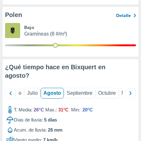
ados con el
 seleccionar
o.
Polen
Detalle
calización
Bajo
precisa e
Gramíneas (8 #/m³)
ión mediante
, publicidad
dos,
 publicidad
¿Qué tiempo hace en Bixquert en
,
agosto
?
ón de
 desarrollo
s.
yo
Junio
Julio
Agosto
Septiembre
Octubre
Noviemb
tros 1199
ios
T. Media:
26°C
Max.:
31°C
Min:
20°C
Días de lluvia:
5
días
Acum. de lluvia:
26 mm
Viento medio:
7 km/h