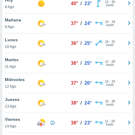
ublicidad y
12
-
30
40°
/
23°
km/h
8 Ago
do en
 mismo.
Mañana
15
-
34
37°
/
24°
sultar más
km/h
9 Ago
 en nuestra
 Cookies
y
Lunes
15
-
32
ualquier
36°
/
25°
km/h
10 Ago
ento
 botón
Martes
12
-
29
36°
/
25°
ación de
km/h
11 Ago
kies
 disponible
Miércoles
15
-
33
e nuestra
37°
/
26°
km/h
12 Ago
.
Jueves
IVAMENTE,
15
-
35
38°
/
24°
km/h
13 Ago
as
Viernes
11
-
33
38°
/
23°
 a cookies
km/h
14 Ago
 no aceptar