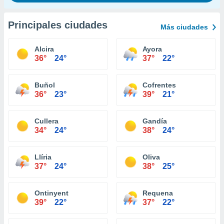
Principales ciudades
Más ciudades
Alcira
Ayora
36°
24°
37°
22°
Buñol
Cofrentes
36°
23°
39°
21°
Cullera
Gandía
34°
24°
38°
24°
Llíria
Oliva
37°
24°
38°
25°
Ontinyent
Requena
39°
22°
37°
22°