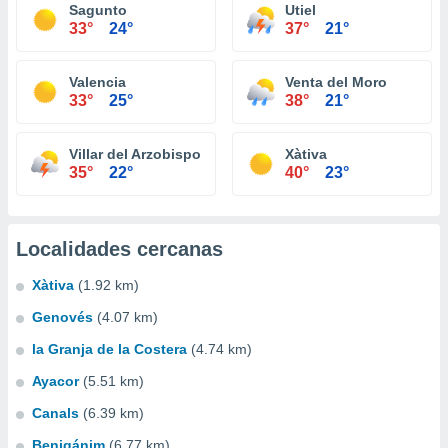
Sagunto
Utiel
33°
24°
37°
21°
Valencia
Venta del Moro
33°
25°
38°
21°
Villar del Arzobispo
Xàtiva
35°
22°
40°
23°
Localidades cercanas
Xàtiva
(1.92 km)
Genovés
(4.07 km)
la Granja de la Costera
(4.74 km)
Ayacor
(5.51 km)
Canals
(6.39 km)
Benigánim
(6.77 km)