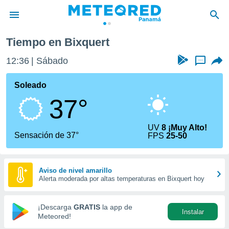
a
Bixquert
Tiempo en Bixquert
privacidad
12:36
Sábado
...
o de
om.pa
com.pa) ha
Soleado
ado por
37°
es para
ue la
 que se
UV
8 ¡Muy Alto!
e calidad.
Sensación de 37°
FPS
25-50
eder a este
ediante las
opciones:
Aviso de nivel amarillo
Alerta moderada por altas temperaturas en Bixquert hoy
ookies y
e forma
¡Descarga
GRATIS
la app de
Instalar
d digital
Meteored!
ada, basada