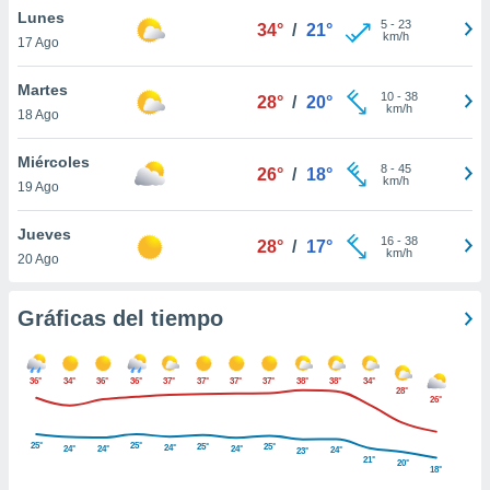
ste abono
Lunes
5
-
23
34°
/
21°
 botón
km/h
17 Ago
.
Martes
10
-
38
28°
/
20°
km/h
nto,
18 Ago
cios
Miércoles
8
-
45
26°
/
18°
kies,
km/h
19 Ago
ores únicos
as similares
Jueves
nar,
16
-
38
28°
/
17°
km/h
rocesar
20 Ago
onales como
 este sitio
Gráficas del tiempo
recciones IP
ficadores de
 posible
s
36°
34°
36°
36°
37°
37°
37°
37°
38°
38°
34°
28°
 traten tus
26°
nales en
 interés
25°
25°
25°
25°
24°
24°
24°
24°
24°
23°
21°
go a lo que
20°
18°
nerte. Para