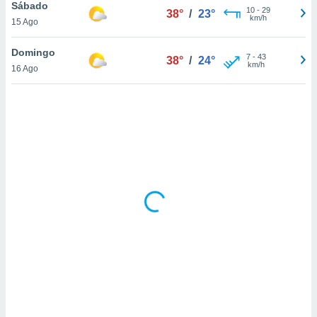
ón de
Sábado
10
-
29
38°
/
23°
uedes
km/h
15 Ago
uestro sitio
ed.com.pa.
Domingo
7
-
43
o, te
38°
/
24°
km/h
16 Ago
 de que
talarán
e sean
para
a
por el sitio
o se
cookies para
nto ni para
licidad o
ado, aunque
sualizar
general no
ada. Puedes
 instalación
y acceder a
io web a