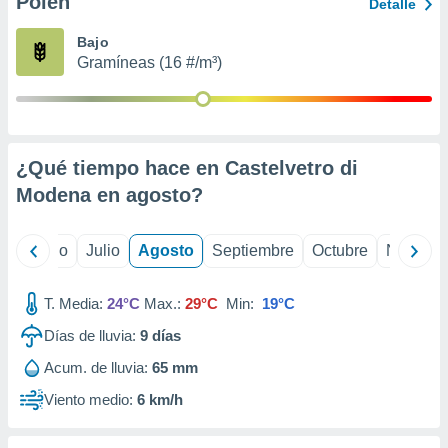
Polen
ados con el
Detalle
 seleccionar
o.
Bajo
Gramíneas (16 #/m³)
calización
precisa e
ión mediante
, publicidad
¿Qué tiempo hace en Castelvetro di
dos,
Modena en
agosto
?
 publicidad
,
ón de
yo
Junio
Julio
Agosto
Septiembre
Octubre
Noviemb
 desarrollo
s.
T. Media:
24°C
Max.:
29°C
Min:
19°C
tros 1199
ios
Días de lluvia:
9
días
Acum. de lluvia:
65 mm
Viento medio:
6 km/h