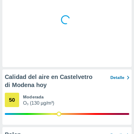
ar perfiles
idad
a, utilizar
a
 la
da, crear un
personalizar
o, uso de
a la
e contenido
do, medir el
 de la
Calidad del aire en Castelvetro
Detalle
medir el
 del
di Modena hoy
 comprender
 través de
Moderada
50
s o a través
O₃ (130 µg/m³)
nación de
edentes de
fuentes,
y mejora de
os, uso de