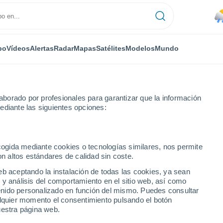
po
Vídeos
Alertas
Radar
Mapas
Satélites
Modelos
Mundo
borado por profesionales para garantizar que la información
ediante las siguientes opciones:
ecogida mediante cookies o tecnologías similares, nos permite
on altos estándares de calidad sin coste.
eb aceptando la instalación de todas las cookies, ya sean
 y análisis del comportamiento en el sitio web, así como
...
ntenido personalizado en función del mismo. Puedes consultar
alquier momento el consentimiento pulsando el botón
Por horas
uestra página web.
Lluvias débiles en las próximas
horas