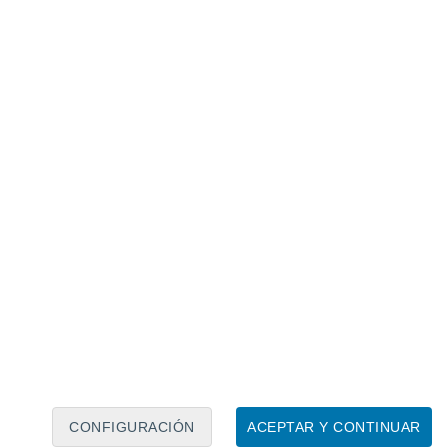
Calendario lunar
Lun
Mar
Mié
Jue
Vie
Sáb
Dom
7
8
9
10
11
12
13
14
15
16
17
18
19
20
CONFIGURACIÓN
ACEPTAR Y CONTINUAR
30