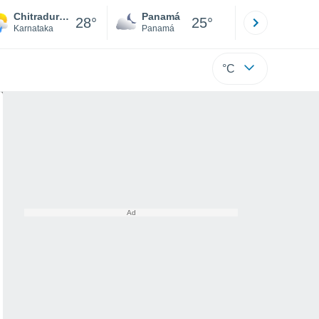
Chitradurga
Panamá
David
28°
25°
Karnataka
Panamá
Chiriquí
°C