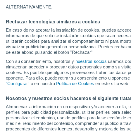
27°
ALTERNATIVAMENTE,
Rechazar tecnologías similares a cookies
50%
En caso de no aceptar la instalación de cookies, puedes accede
Sensación de 29°
0.5 mm
informamos de que solo se instalarán cookies que sean necesari
utilizarán cookies para analizar el comportamiento ni para most
visualizar publicidad general no personalizada. Puedes rechazar
de este abono pulsando el botón "Rechazar".
Tiempo 1 - 7 días
Radar de lluvia
Mapa de lluvia
S
Con su consentimiento, nosotros y
nuestros socios
usamos cooki
almacenar, acceder y procesar datos personales como su visita e
cookies. Es posible que algunos proveedores traten tus datos pe
oponerte. Para ello, puede retirar su consentimiento u oponerse
Mañana
Domingo
Hoy
"Configurar"
o en nuestra
Política de Cookies
en este sitio web.
8 Ago
9 Ago
7 Ago
Nosotros y nuestros socios hacemos el siguiente trata
Almacenar la información en un dispositivo y/o acceder a ella, 
80%
80%
80%
perfiles para publicidad personalizada, utilizar perfiles para sele
2.1 mm
1.2 mm
3.3 mm
personalizar el contenido, uso de perfiles para la selección de c
29°
/
21°
30°
/
21°
29°
/
21°
medir el rendimiento del contenido, comprender al público a tra
procedentes de diferentes fuentes, desarrollo y mejora de los se