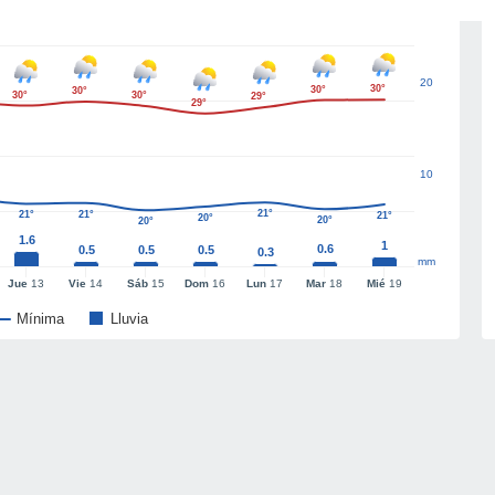
20
30°
30°
30°
30°
30°
29°
29°
10
21°
21°
21°
21°
20°
20°
20°
1.6
1
0.6
0.5
0.5
0.5
0.3
mm
Jue
13
Vie
14
Sáb
15
Dom
16
Lun
17
Mar
18
Mié
19
Mínima
Lluvia