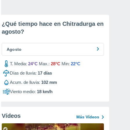
¿Qué tiempo hace en Chitradurga en
agosto
?
Agosto
T. Media:
24°C
Max.:
28°C
Min:
22°C
Días de lluvia:
17
días
Acum. de lluvia:
102 mm
Viento medio:
18 km/h
Vídeos
Más Vídeos