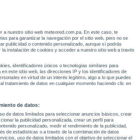
r a nuestro sitio web meteored.com.pa. En este caso, te
as para garantizar la navegación por el sitio web, pero no se
rar publicidad o contenido personalizado, aunque sí podrás
 la instalación de cookies y acceder a nuestro sitio web a través
atélites
Modelos
es, identificadores únicos o tecnologías similares para
n este sitio web, las direcciones IP y los identificadores de
rsonales en virtud de un interés legítimo, algo a lo que puedes
 al tratamiento de datos en cualquier momento haciendo clic en
Lunes
Martes
Miércoles
Jueves
10 Ago
11 Ago
12 Ago
13 Ago
miento de datos:
uso de datos limitados para seleccionar anuncios básicos, crear
90%
90%
90%
90%
ccionar la publicidad personalizada, crear un perfil para
1.5 mm
2 mm
2.4 mm
1.6 mm
ontenido personalizado, medir el rendimiento de la publicidad,
30°
/
21°
30°
/
21°
30°
/
21°
30°
/
21°
vés de estadísticas o a través de la combinación de datos
rvicios, uso de datos limitados con el objetivo de seleccionar el