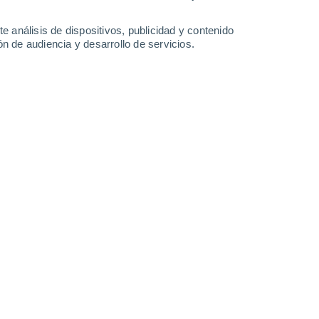
-
52
km/h
26
-
58
km/h
24
-
55
km/h
26
-
56
km/h
e análisis de dispositivos, publicidad y contenido
n de audiencia y desarrollo de servicios.
sto
Oeste
10 ¡Muy Alto!
28
-
56 km/h
FPS:
25-50
Oeste
10 ¡Muy Alto!
27
-
59 km/h
FPS:
25-50
oso
Oeste
5 Medio
27
-
58 km/h
FPS:
6-10
Oeste
4 Medio
28
-
58 km/h
FPS:
6-10
Oeste
2 Bajo
28
-
60 km/h
FPS:
no