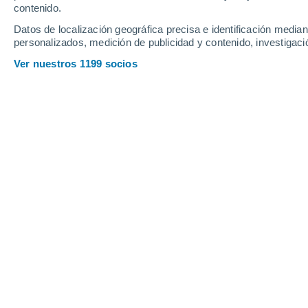
contenido.
30
-
60
km/h
25
-
50
km/h
26
28
-
60
km/h
Datos de localización geográfica precisa e identificación mediant
personalizados, medición de publicidad y contenido, investigació
Tiempo en Chitradurga hoy
, 7 de ago
Ver nuestros 1199 socios
Lluvia débil
50%
27°
12:30
0.5 mm
Sensación T.
29°
Lluvia débil
50%
28°
13:30
0.3 mm
Sensación T.
29°
Parcialmente nub
28°
14:30
Sensación T.
30°
Lluvia débil
60%
28°
15:30
0.4 mm
Sensación T.
29°
Lluvia débil
50%
27°
16:30
0.2 mm
Sensación T.
28°