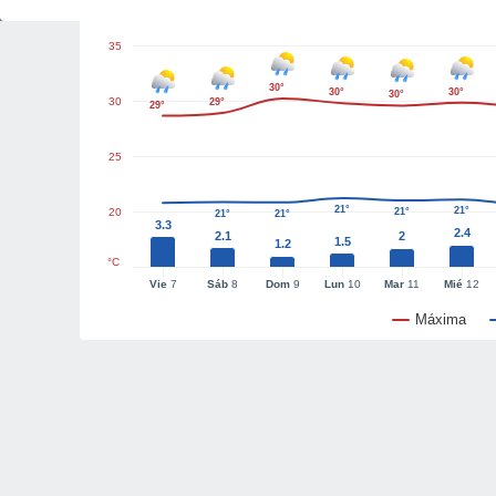
35
30°
30°
30°
30°
30
29°
29°
25
21°
21°
20
21°
21°
21°
3.3
2.4
2.1
2
1.5
1.2
°C
Vie
7
Sáb
8
Dom
9
Lun
10
Mar
11
Mié
12
Máxima