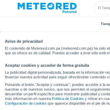
Tiem
Aviso de privacidad
El contenido de Meteored.com.pa (meteored.com.pa) ha sido ela
que se ofrece es de calidad. Puedes acceder a este sitio web m
Aceptar cookies y acceder de forma gratuita
Inicio
India
Karnataka
Chitradurga
La publicidad digital personalizada, basada en la información r
financiar nuestra actividad para seguir ofreciéndote contenido c
Tiempo en Chitradurga
Pulsando el botón "Aceptar y continuar", puedes acceder a la w
nuestras o de nuestros socios, que nos permiten el seguimiento
12:50
Viernes
desarrollar un perfil específico para mostrarte publicidad y co
más información en nuestra
Política de Cookies
y retirar en cu
Configuración de cookies
que aparece disponible en el pie de n
Lluvia débil