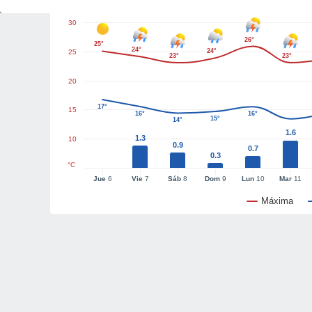
30
26°
25°
24°
24°
25
23°
23°
20
17°
15
16°
16°
15°
14°
1.6
1.3
10
0.9
0.7
0.3
°C
Jue
6
Vie
7
Sáb
8
Dom
9
Lun
10
Mar
11
Máxima