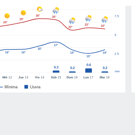
26°
7.5
26°
25°
24°
23°
22°
22°
5
17°
16°
14°
14°
14°
14°
2.5
13°
0.6
0.3
0.2
0.2
mm
Mié
12
Jue
13
Vie
14
Sáb
15
Dom
16
Lun
17
Mar
18
Mínima
Lluvia