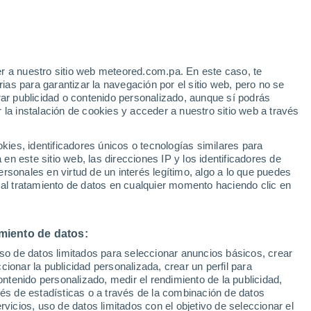
Aviso de nivel rojo
Alerta extrema por altas
temperaturas en Cutigliano hoy
e
r a nuestro sitio web meteored.com.pa. En este caso, te
:
46%
as para garantizar la navegación por el sitio web, pero no se
rar publicidad o contenido personalizado, aunque sí podrás
 la instalación de cookies y acceder a nuestro sitio web a través
uvia
Satélites
Modelos
es, identificadores únicos o tecnologías similares para
n este sitio web, las direcciones IP y los identificadores de
rsonales en virtud de un interés legítimo, algo a lo que puedes
 al tratamiento de datos en cualquier momento haciendo clic en
omingo
Lunes
Martes
Miércoles
16 Ago
17 Ago
18 Ago
19 Ago
miento de datos:
uso de datos limitados para seleccionar anuncios básicos, crear
60%
70%
60%
ccionar la publicidad personalizada, crear un perfil para
0.2 mm
0.6 mm
0.2 mm
ontenido personalizado, medir el rendimiento de la publicidad,
22°
/
14°
23°
/
13°
22°
/
14°
21°
/
12°
vés de estadísticas o a través de la combinación de datos
rvicios, uso de datos limitados con el objetivo de seleccionar el