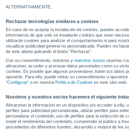
17°
ALTERNATIVAMENTE,
Rechazar tecnologías similares a cookies
Menguant
En caso de no aceptar la instalación de cookies, puedes accede
Iluminada
Sensación de 17°
informamos de que solo se instalarán cookies que sean necesari
utilizarán cookies para analizar el comportamiento ni para most
visualizar publicidad general no personalizada. Puedes rechazar
de este abono pulsando el botón "Rechazar".
Tiempo 1 - 7 días
Mapa de temperatura
Radar de ll
Con su consentimiento, nosotros y
nuestros socios
usamos cooki
almacenar, acceder y procesar datos personales como su visita e
cookies. Es posible que algunos proveedores traten tus datos pe
oponerte. Para ello, puede retirar su consentimiento u oponerse
Viernes
Sábado
D
Jueves
"Configurar"
o en nuestra
Política de Cookies
en este sitio web.
14 Ago
15 Ago
13 Ago
Nosotros y nuestros socios hacemos el siguiente trata
Almacenar la información en un dispositivo y/o acceder a ella, 
70%
perfiles para publicidad personalizada, utilizar perfiles para sele
0.3 mm
personalizar el contenido, uso de perfiles para la selección de c
26°
/
16°
26°
/
17°
25°
/
14°
medir el rendimiento del contenido, comprender al público a tra
procedentes de diferentes fuentes, desarrollo y mejora de los se