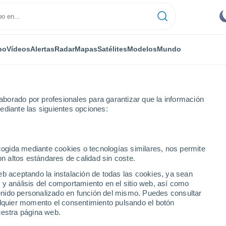
po
Vídeos
Alertas
Radar
Mapas
Satélites
Modelos
Mundo
borado por profesionales para garantizar que la información
ediante las siguientes opciones:
róxima semana
ecogida mediante cookies o tecnologías similares, nos permite
on altos estándares de calidad sin coste.
- 14 días
eb aceptando la instalación de todas las cookies, ya sean
 y análisis del comportamiento en el sitio web, así como
...
ntenido personalizado en función del mismo. Puedes consultar
alquier momento el consentimiento pulsando el botón
Por horas
uestra página web.
Cielos despejados en las
próximas horas