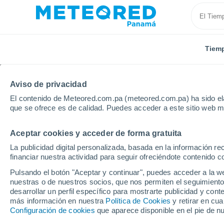
Tiem
Aviso de privacidad
El contenido de Meteored.com.pa (meteored.com.pa) ha sido ela
que se ofrece es de calidad. Puedes acceder a este sitio web m
Aceptar cookies y acceder de forma gratuita
Inicio
Italia
Provincia de Pistoia
Cutigliano
P
La publicidad digital personalizada, basada en la información r
financiar nuestra actividad para seguir ofreciéndote contenido c
Tiempo en Cutigliano 8 
Pulsando el botón "Aceptar y continuar", puedes acceder a la w
nuestras o de nuestros socios, que nos permiten el seguimiento
04:46
Jueves
desarrollar un perfil específico para mostrarte publicidad y co
más información en nuestra
Política de Cookies
y retirar en cu
Configuración de cookies
que aparece disponible en el pie de n
Cielo despejado