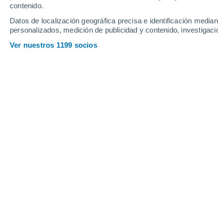
contenido.
4
-
23
km/h
11
-
35
km/h
5
11
-
38
km/h
Datos de localización geográfica precisa e identificación mediant
personalizados, medición de publicidad y contenido, investigació
Jueves, 13 de agosto
Ver nuestros 1199 socios
Cielo despejado
16°
02:00
Sensación T.
16°
Cielo despejado
16°
05:00
Sensación T.
16°
Soleado
18°
08:00
Sensación T.
18°
Soleado
22°
11:00
Sensación T.
22°
Nubes y claros
24°
14:00
Sensación T.
25°