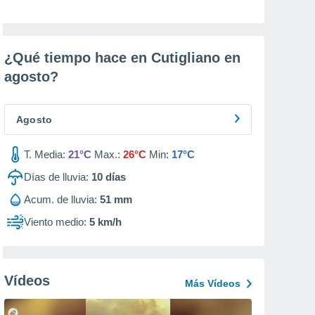
¿Qué tiempo hace en Cutigliano en
agosto
?
Agosto
T. Media:
21°C
Max.:
26°C
Min:
17°C
Días de lluvia:
10
días
Acum. de lluvia:
51 mm
Viento medio:
5 km/h
Vídeos
Más Vídeos