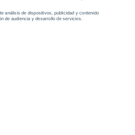
-
28
km/h
5
-
27
km/h
10
-
35
km/h
4
-
24
km/h
e análisis de dispositivos, publicidad y contenido
n de audiencia y desarrollo de servicios.
Norte
0 Bajo
6
-
22 km/h
FPS:
no
Norte
0 Bajo
5
-
20 km/h
FPS:
no
Norte
1 Bajo
5
-
21 km/h
FPS:
no
Noreste
5 Medio
8
-
28 km/h
FPS:
6-10
Noreste
8 ¡Muy Alto!
11
-
35 km/h
FPS:
25-50