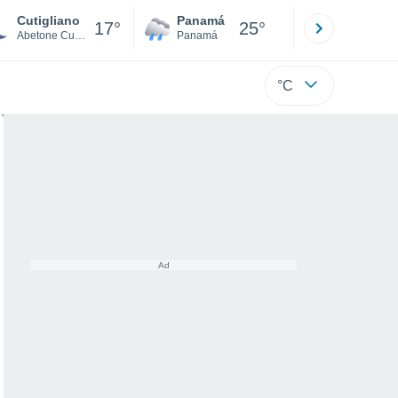
Cutigliano
Panamá
David
17°
25°
Abetone Cutigliano
Panamá
Chiriquí
°C