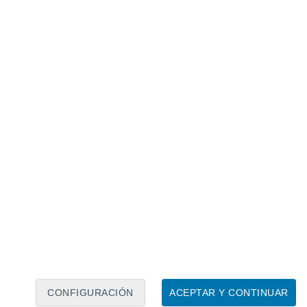
Calendario lunar
Lun
Mar
Mié
Jue
Vie
Sáb
Dom
6
7
8
9
10
11
12
13
14
15
16
17
18
19
CONFIGURACIÓN
ACEPTAR Y CONTINUAR
10