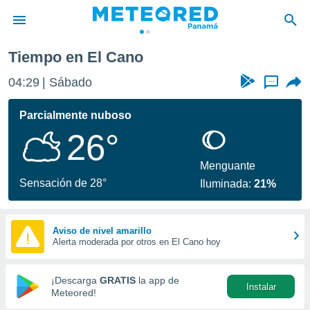
Tiempo en El Cano
privacidad
04:29
Sábado
...
o de
om.pa
com.pa) ha
Parcialmente nuboso
ado por
26°
es para
ue la
 que se
Menguante
e calidad.
Sensación de 28°
Iluminada:
21%
eder a este
ediante las
opciones:
Aviso de nivel amarillo
Alerta moderada por otros en El Cano hoy
ookies y
e forma
¡Descarga
GRATIS
la app de
Instalar
d digital
Meteored!
ada, basada