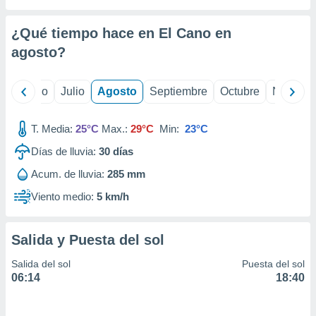
ados con el
 seleccionar
o.
¿Qué tiempo hace en El Cano en
calización
agosto
?
precisa e
ión mediante
yo
Junio
Julio
Agosto
Septiembre
Octubre
Noviemb
, publicidad
T. Media:
25°C
Max.:
29°C
Min:
23°C
dos,
 publicidad
Días de lluvia:
30
días
,
ón de
Acum. de lluvia:
285 mm
 desarrollo
Viento medio:
5 km/h
s.
tros 1199
ios
Salida y Puesta del sol
Salida del sol
Puesta del sol
06:14
18:40