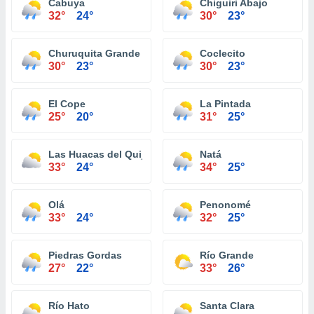
Cabuya
Chiguiri Abajo
32°
24°
30°
23°
Churuquita Grande
Coclecito
30°
23°
30°
23°
El Cope
La Pintada
25°
20°
31°
25°
Las Huacas del Quije
Natá
33°
24°
34°
25°
Olá
Penonomé
33°
24°
32°
25°
Piedras Gordas
Río Grande
27°
22°
33°
26°
Río Hato
Santa Clara