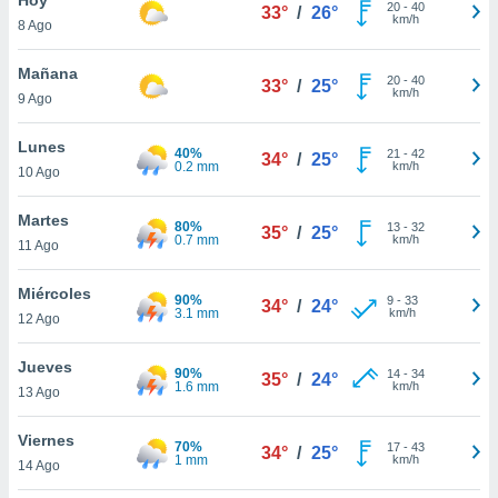
ublicidad y
20
-
40
33°
/
26°
km/h
8 Ago
do en
 mismo.
Mañana
20
-
40
33°
/
25°
sultar más
km/h
9 Ago
 en nuestra
 Cookies
y
Lunes
40%
21
-
42
ualquier
34°
/
25°
0.2 mm
km/h
10 Ago
ento
 botón
Martes
80%
13
-
32
35°
/
25°
ación de
0.7 mm
km/h
11 Ago
kies
 disponible
Miércoles
90%
9
-
33
e nuestra
34°
/
24°
3.1 mm
km/h
12 Ago
.
Jueves
IVAMENTE,
90%
14
-
34
35°
/
24°
1.6 mm
km/h
13 Ago
as
Viernes
70%
17
-
43
34°
/
25°
 a cookies
1 mm
km/h
14 Ago
 no aceptar