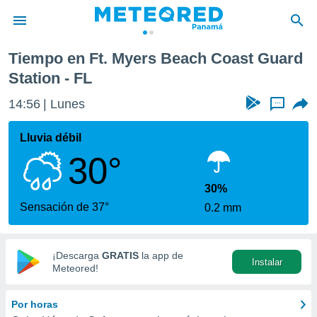
oast Guard Station
Tiempo en Ft. Myers Beach Coast Guard
privacidad
Station - FL
o de
om.pa
14:56
Lunes
...
com.pa) ha
ado por
Lluvia débil
es para
ue la
30°
 que se
e calidad.
30%
eder a este
Sensación de 37°
ediante las
0.2 mm
opciones:
ookies y
¡Descarga
GRATIS
la app de
e forma
Instalar
Meteored!
d digital
Por horas
ada, basada