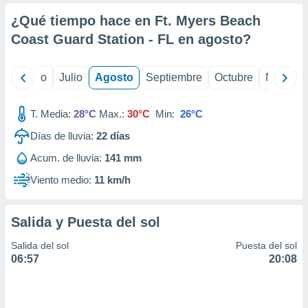
ados con el
 seleccionar
¿Qué tiempo hace en Ft. Myers Beach
o.
Coast Guard Station - FL en
agosto
?
calización
precisa e
ión mediante
yo
Junio
Julio
Agosto
Septiembre
Octubre
Noviemb
, publicidad
T. Media:
28°C
Max.:
30°C
Min:
26°C
dos,
Días de lluvia:
22
días
 publicidad
,
Acum. de lluvia:
141 mm
ón de
 desarrollo
Viento medio:
11 km/h
s.
tros 1199
Salida y Puesta del sol
ios
Salida del sol
Puesta del sol
06:57
20:08