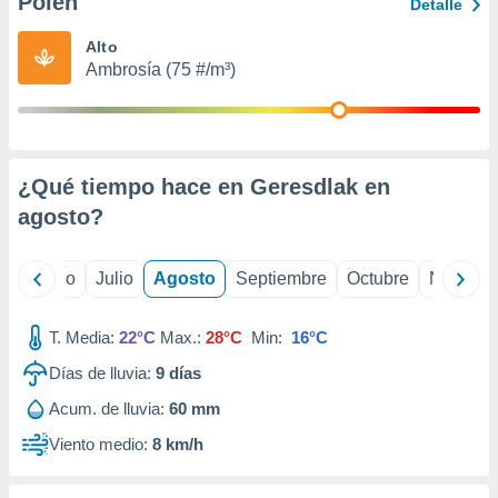
Polen
ados con el
Detalle
 seleccionar
o.
Alto
Ambrosía (75 #/m³)
calización
precisa e
ión mediante
, publicidad
¿Qué tiempo hace en Geresdlak en
dos,
agosto
?
 publicidad
,
ón de
yo
Junio
Julio
Agosto
Septiembre
Octubre
Noviemb
 desarrollo
s.
T. Media:
22°C
Max.:
28°C
Min:
16°C
tros 1199
ios
Días de lluvia:
9
días
Acum. de lluvia:
60 mm
Viento medio:
8 km/h