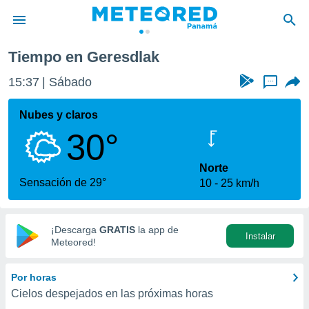
Tiempo en Geresdlak
privacidad
15:37
Sábado
...
o de
om.pa
com.pa) ha
Nubes y claros
ado por
30°
es para
ue la
 que se
Norte
e calidad.
Sensación de 29°
10
25 km/h
eder a este
ediante las
opciones:
¡Descarga
GRATIS
la app de
Instalar
ookies y
Meteored!
e forma
Por horas
d digital
Cielos despejados en las próximas horas
ada, basada