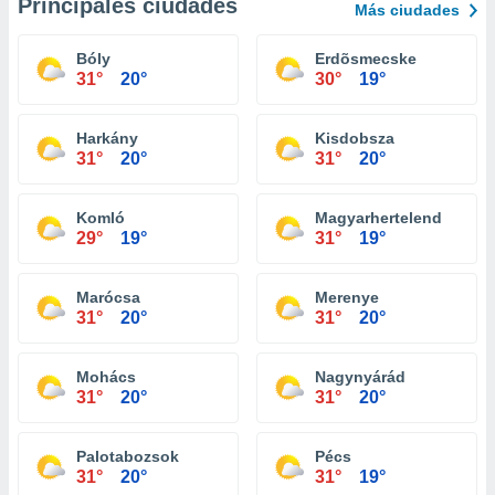
Principales ciudades
Más ciudades
Bóly
Erdõsmecske
31°
20°
30°
19°
Harkány
Kisdobsza
31°
20°
31°
20°
Komló
Magyarhertelend
29°
19°
31°
19°
Marócsa
Merenye
31°
20°
31°
20°
Mohács
Nagynyárád
31°
20°
31°
20°
Palotabozsok
Pécs
31°
20°
31°
19°