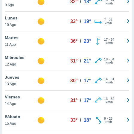
32°
/
18°
ublicidad y
km/h
9 Ago
do en
Lunes
 mismo.
7
-
21
33°
/
19°
km/h
sultar más
10 Ago
 en nuestra
 Cookies
y
Martes
17
-
34
36°
/
23°
ualquier
km/h
11 Ago
ento
Miércoles
 botón
18
-
34
31°
/
21°
km/h
12 Ago
ación de
kies
 disponible
Jueves
14
-
31
30°
/
17°
e nuestra
km/h
13 Ago
.
Viernes
IVAMENTE,
13
-
32
31°
/
17°
km/h
14 Ago
as
Sábado
9
-
28
33°
/
18°
 a cookies
km/h
15 Ago
 no aceptar