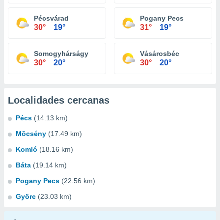
Pécsvárad
Pogany Pecs
30°
19°
31°
19°
Somogyhárságy
Vásárosbéc
30°
20°
30°
20°
Localidades cercanas
Pécs
(14.13 km)
Mõcsény
(17.49 km)
Komló
(18.16 km)
Báta
(19.14 km)
Pogany Pecs
(22.56 km)
Györe
(23.03 km)