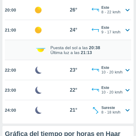
ed.com.pa.
o, te
Este
26°
20:00
8
-
22
km/h
 de que
talarán
e sean
Este
24°
21:00
para
9
-
17
km/h
a
por el sitio
Puesta del sol a las
20:38
o se
Última luz a las
21:13
cookies para
nto ni para
Este
23°
22:00
licidad o
10
-
20
km/h
ado, aunque
Este
sualizar
22°
23:00
10
-
20
km/h
general no
ada. Puedes
 instalación
Sureste
21°
24:00
y acceder a
8
-
18
km/h
io web a
ste abono
 botón
Gráfica del tiempo por horas en Haar
.