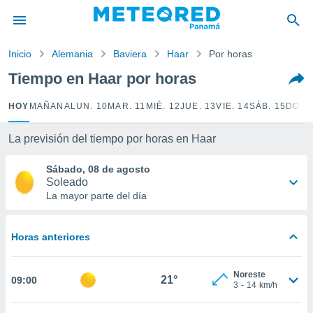
privacidad
o de
Inicio
Alemania
Baviera
Haar
Por horas
om.pa
com.pa) ha
Tiempo en Haar por horas
ado por
es para
HOY
MAÑANA
LUN. 10
MAR. 11
MIÉ. 12
JUE. 13
VIE. 14
SÁB. 15
DOM.
ue la
 que se
e calidad.
La previsión del tiempo por horas en Haar
eder a este
ediante las
Sábado, 08 de agosto
opciones:
Soleado
La mayor parte del día
ookies y
e forma
Horas anteriores
d digital
ada, basada
Noreste
mación
21°
09:00
3
-
14
km/h
ediante
ecnologías