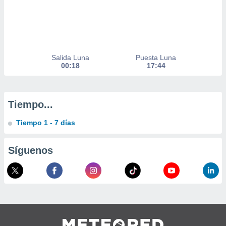
 de datos
er momento
ic en
o en
 Cookies
en
Salida Luna
Puesta Luna
eb.
00:18
17:44
y
socios
Tiempo...
el
Tiempo 1 - 7 días
to de
la
Síguenos
 en un
 y/o acceder
 de datos
ara
 anuncios
ar perfiles
idad
a, utilizar