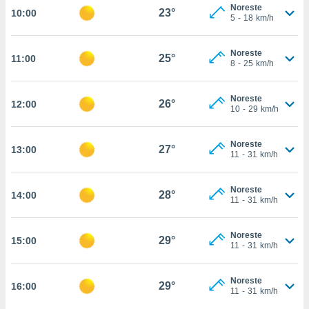
nos permite
Noreste
23°
10:00
estra
5
-
18
km/h
ara seguir
e contenido
ACEPTAR
Noreste
stándares
25°
11:00
Y
8
-
25
km/h
sin coste.
CONTINUAR
 botón
Noreste
26°
12:00
continuar",
CONFIGURACIÓN
10
-
29
km/h
der a la
ndo la
 de todas
Noreste
27°
13:00
11
-
31
km/h
, ya sean
de nuestros
 nos
Noreste
28°
14:00
11
-
31
km/h
 y análisis
tamiento en
b, así como
Noreste
29°
15:00
11
-
31
km/h
un perfil
para
ublicidad y
Noreste
29°
16:00
11
-
31
km/h
do en