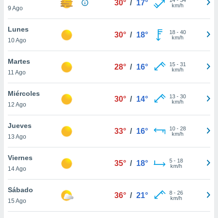
30°
/
17°
ublicidad y
km/h
9 Ago
do en
Lunes
 mismo.
18
-
40
30°
/
18°
km/h
sultar más
10 Ago
 en nuestra
 Cookies
y
Martes
15
-
31
28°
/
16°
ualquier
km/h
11 Ago
ento
Miércoles
 botón
13
-
30
30°
/
14°
km/h
12 Ago
ación de
kies
 disponible
Jueves
10
-
28
33°
/
16°
e nuestra
km/h
13 Ago
.
Viernes
IVAMENTE,
5
-
18
35°
/
18°
km/h
14 Ago
as
Sábado
8
-
26
36°
/
21°
 a cookies
km/h
15 Ago
 no aceptar