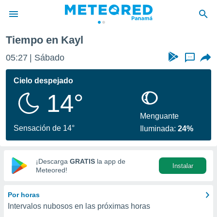
Tiempo en Kayl
privacidad
05:27
Sábado
...
o de
om.pa
com.pa) ha
Cielo despejado
ado por
14°
es para
ue la
 que se
Menguante
e calidad.
Sensación de 14°
Iluminada:
24%
eder a este
ediante las
opciones:
¡Descarga
GRATIS
la app de
Instalar
ookies y
Meteored!
e forma
Por horas
d digital
Intervalos nubosos en las próximas horas
ada, basada