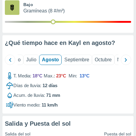
ados con el
Bajo
 seleccionar
Gramíneas (8 #/m³)
o.
calización
precisa e
ión mediante
¿Qué tiempo hace en Kayl en
agosto
?
, publicidad
dos,
yo
Junio
Julio
Agosto
Septiembre
Octubre
Noviemb
 publicidad
,
ón de
T. Media:
18°C
Max.:
23°C
Min:
13°C
 desarrollo
s.
Días de lluvia:
12
días
tros 1199
Acum. de lluvia:
71 mm
ios
Viento medio:
11 km/h
Salida y Puesta del sol
Salida del sol
Puesta del sol