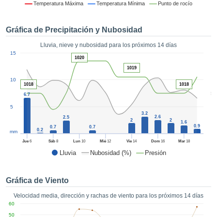
formación
Temperatura Máxima
Temperatura Mínima
Punto de rocío
 mediante
tecnologías
Gráfica de Precipitación y Nubosidad
nos permite
r nuestra
Lluvia, nieve y nubosidad para los próximos 14 días
para seguir
1
15
e contenido
1020
ACEPTAR
estándares
1019
Y
 sin coste.
10
CONTINUAR
1018
1018
 el botón
5
6.7
continuar",
CONFIGURACIÓN
5
ceder a la
3.2
2.6
2.5
tando la
2
2
1.6
0.9
n de todas
0.7
0.7
0.2
mm
s, ya sean
Jue
6
Sáb
8
Lun
10
Mié
12
Vie
14
Dom
16
Mar
18
de nuestros
Lluvia
Nubosidad (%)
Presión
 que nos
ten el
 y análisis
Gráfica de Viento
tamiento en
b, así como
Velocidad media, dirección y rachas de viento para los próximos 14 días
r un perfil
60
ico para
50