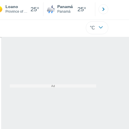
Loano
Panamá
David
25°
25°
Province of Savona
Panamá
Chiriquí
°C