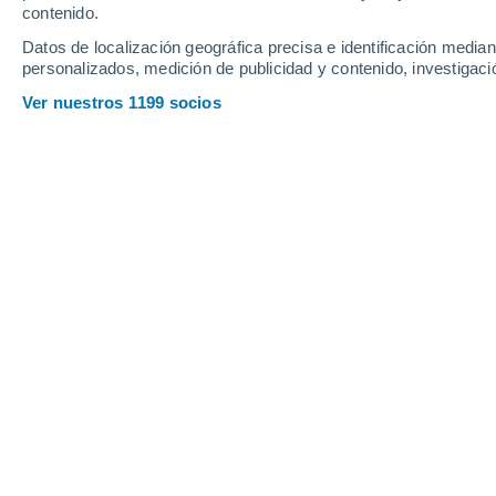
contenido.
10
-
27
km/h
8
-
23
km/h
11
17
-
39
km/h
Datos de localización geográfica precisa e identificación mediant
personalizados, medición de publicidad y contenido, investigació
Tiempo en Loano hoy
, 7 de agosto
Ver nuestros 1199 socios
Soleado
24°
06:00
Sensación T.
24°
Soleado
25°
07:00
Sensación T.
25°
Soleado
28°
08:00
Sensación T.
31°
Soleado
30°
09:00
Sensación T.
33°
Nubes y claros
32°
11:00
Sensación T.
35°