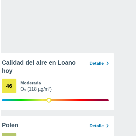
Calidad del aire en Loano
Detalle
hoy
Moderada
46
O₃ (118 µg/m³)
Polen
Detalle