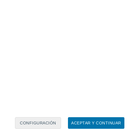
Calendario lunar
Lun
Mar
Mié
Jue
Vie
Sáb
Dom
7
8
9
10
11
12
13
14
15
16
17
18
19
20
CONFIGURACIÓN
ACEPTAR Y CONTINUAR