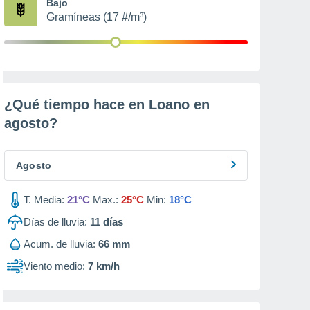
Bajo
Gramíneas (17 #/m³)
¿Qué tiempo hace en Loano en
agosto
?
Agosto
T. Media:
21°C
Max.:
25°C
Min:
18°C
Días de lluvia:
11
días
Acum. de lluvia:
66 mm
Viento medio:
7 km/h