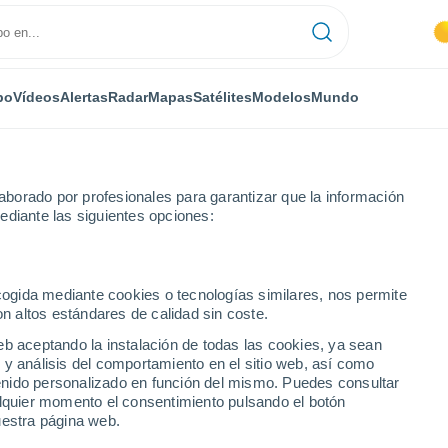
po
Vídeos
Alertas
Radar
Mapas
Satélites
Modelos
Mundo
borado por profesionales para garantizar que la información
ediante las siguientes opciones:
ecogida mediante cookies o tecnologías similares, nos permite
on altos estándares de calidad sin coste.
eb aceptando la instalación de todas las cookies, ya sean
 y análisis del comportamiento en el sitio web, así como
...
ntenido personalizado en función del mismo. Puedes consultar
alquier momento el consentimiento pulsando el botón
Por horas
uestra página web.
Calor Húmedo Sofocante en las
próximas horas