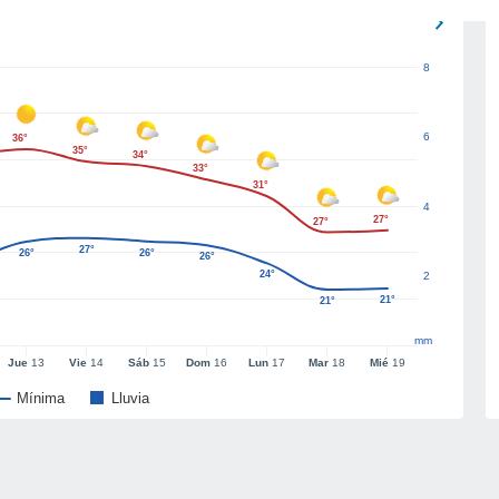
8
6
36°
35°
34°
33°
31°
4
27°
27°
27°
26°
26°
26°
24°
2
21°
21°
mm
Jue
13
Vie
14
Sáb
15
Dom
16
Lun
17
Mar
18
Mié
19
Mínima
Lluvia