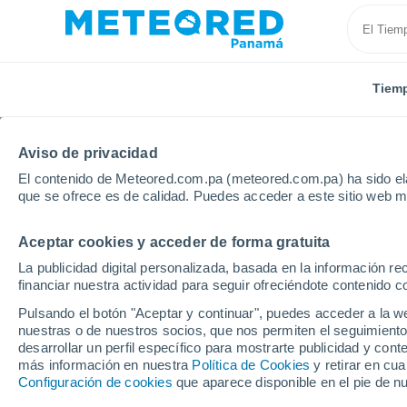
Tiem
Aviso de privacidad
El contenido de Meteored.com.pa (meteored.com.pa) ha sido ela
que se ofrece es de calidad. Puedes acceder a este sitio web m
Aceptar cookies y acceder de forma gratuita
Inicio
Italia
Provincia de Savona
Loano
La publicidad digital personalizada, basada en la información r
financiar nuestra actividad para seguir ofreciéndote contenido c
Tiempo en Loano
Pulsando el botón "Aceptar y continuar", puedes acceder a la w
nuestras o de nuestros socios, que nos permiten el seguimiento
06:26
Viernes
desarrollar un perfil específico para mostrarte publicidad y co
más información en nuestra
Política de Cookies
y retirar en cu
Configuración de cookies
que aparece disponible en el pie de n
Soleado