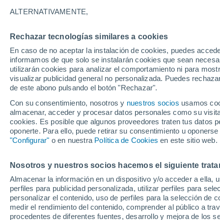
24°
ALTERNATIVAMENTE,
Rechazar tecnologías similares a cookies
Norte
En caso de no aceptar la instalación de cookies, puedes accede
Sensación de 24°
9
-
17 km/
informamos de que solo se instalarán cookies que sean necesari
utilizarán cookies para analizar el comportamiento ni para most
visualizar publicidad general no personalizada. Puedes rechazar
de este abono pulsando el botón "Rechazar".
Tiempo 1 - 7 días
Mapa de temperatura
Radar de ll
Con su consentimiento, nosotros y
nuestros socios
usamos cooki
almacenar, acceder y procesar datos personales como su visita e
cookies. Es posible que algunos proveedores traten tus datos pe
oponerte. Para ello, puede retirar su consentimiento u oponerse
Mañana
Domingo
Hoy
"Configurar"
o en nuestra
Política de Cookies
en este sitio web.
8 Ago
9 Ago
7 Ago
Nosotros y nuestros socios hacemos el siguiente trata
Almacenar la información en un dispositivo y/o acceder a ella, 
40%
60%
perfiles para publicidad personalizada, utilizar perfiles para sele
0.6 mm
0.8 mm
personalizar el contenido, uso de perfiles para la selección de c
34°
/
25°
35°
/
25°
33°
/
24°
medir el rendimiento del contenido, comprender al público a tra
procedentes de diferentes fuentes, desarrollo y mejora de los se