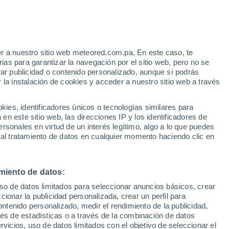
r a nuestro sitio web meteored.com.pa. En este caso, te
h
as para garantizar la navegación por el sitio web, pero no se
rar publicidad o contenido personalizado, aunque sí podrás
 la instalación de cookies y acceder a nuestro sitio web a través
uvia
Satélites
Modelos
es, identificadores únicos o tecnologías similares para
n este sitio web, las direcciones IP y los identificadores de
rsonales en virtud de un interés legítimo, algo a lo que puedes
 al tratamiento de datos en cualquier momento haciendo clic en
Lunes
Martes
Miércoles
Jueves
10 Ago
11 Ago
12 Ago
13 Ago
miento de datos:
uso de datos limitados para seleccionar anuncios básicos, crear
70%
60%
ccionar la publicidad personalizada, crear un perfil para
0.2 mm
0.2 mm
ontenido personalizado, medir el rendimiento de la publicidad,
33°
/
26°
34°
/
24°
35°
/
24°
36°
/
26°
vés de estadísticas o a través de la combinación de datos
rvicios, uso de datos limitados con el objetivo de seleccionar el