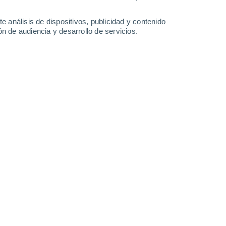
-
30
km/h
10
-
27
km/h
12
-
31
km/h
11
-
32
km/h
e análisis de dispositivos, publicidad y contenido
n de audiencia y desarrollo de servicios.
Norte
0 Bajo
9
-
17 km/h
FPS:
no
Norte
0 Bajo
9
-
18 km/h
FPS:
no
Noreste
1 Bajo
9
-
20 km/h
FPS:
no
Noreste
1 Bajo
12
-
26 km/h
FPS:
no
Noreste
5 Medio
15
-
34 km/h
FPS:
6-10