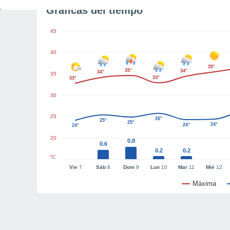
Gráficas del tiempo
45
40
35°
35°
34°
34°
35
33°
33°
30
25
26°
25°
25°
24°
24°
24°
20
0.8
0.6
0.2
0.2
°C
Vie
7
Sáb
8
Dom
9
Lun
10
Mar
11
Mié
12
Máxima