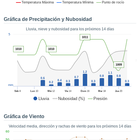
formación
Temperatura Máxima
Temperatura Mínima
Punto de rocío
 mediante
tecnologías
Gráfica de Precipitación y Nubosidad
nos permite
r nuestra
Lluvia, nieve y nubosidad para los próximos 14 días
para seguir
1
5
e contenido
1011
ACEPTAR
estándares
Y
 sin coste.
1010
1010
CONTINUAR
 el botón
5
continuar",
1009
CONFIGURACIÓN
ceder a la
1.2
1.1
tando la
0.8
0.8
0.7
0.6
0.4
0.3
0.3
0.3
n de todas
0.2
mm
s, ya sean
Sáb
8
Lun
10
Mié
12
Vie
14
Dom
16
Mar
18
Jue
20
de nuestros
Lluvia
Nubosidad (%)
Presión
 que nos
ten el
 y análisis
Gráfica de Viento
tamiento en
b, así como
Velocidad media, dirección y rachas de viento para los próximos 14 días
r un perfil
60
ico para
50