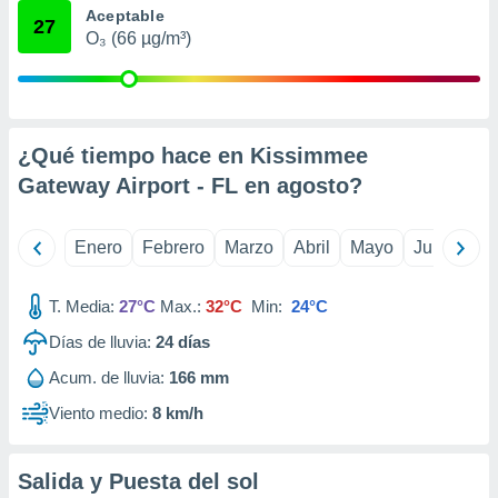
Aceptable
retirar su
27
ento u
O₃ (66 µg/m³)
 de datos
er momento
ic en
o en
¿Qué tiempo hace en Kissimmee
Gateway Airport - FL en
agosto
?
 Cookies
en
eb.
Enero
Febrero
Marzo
Abril
Mayo
Junio
Ju
y
socios
el
T. Media:
27°C
Max.:
32°C
Min:
24°C
to de
Días de lluvia:
24
días
Acum. de lluvia:
166 mm
la
 en un
Viento medio:
8 km/h
 y/o acceder
 de datos
ara
Salida y Puesta del sol
 anuncios