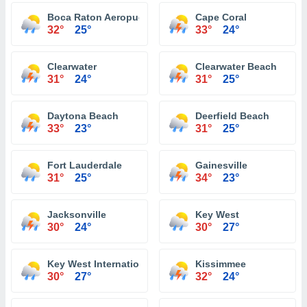
Boca Raton Aeropuerto
Cape Coral
32°
25°
33°
24°
Clearwater
Clearwater Beach
31°
24°
31°
25°
Daytona Beach
Deerfield Beach
33°
23°
31°
25°
Fort Lauderdale
Gainesville
31°
25°
34°
23°
Jacksonville
Key West
30°
24°
30°
27°
Key West International Airport
Kissimmee
30°
27°
32°
24°