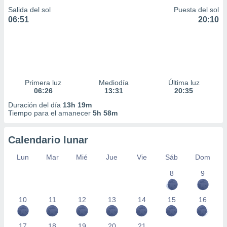
ar perfiles
Salida del sol
Puesta del sol
idad
06:51
20:10
a, utilizar
a
 la
da, crear un
personalizar
Primera luz
Mediodía
Última luz
o, uso de
06:26
13:31
20:35
a la
e contenido
Duración del día
13h 19m
do, medir el
Tiempo para el amanecer
5h 58m
 de la
medir el
Calendario lunar
 del
 comprender
Lun
Mar
Mié
Jue
Vie
Sáb
Dom
 través de
s o a través
8
9
nación de
edentes de
fuentes,
10
11
12
13
14
15
16
y mejora de
os, uso de
17
18
19
20
21