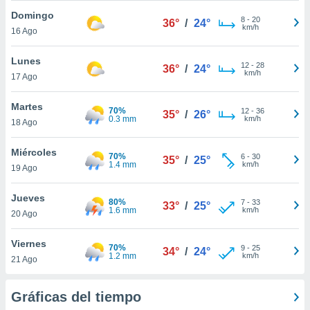
ublicidad y
Domingo
8
-
20
36°
/
24°
km/h
do en
16 Ago
 mismo.
sultar más
Lunes
12
-
28
36°
/
24°
 en nuestra
km/h
17 Ago
 Cookies
y
ualquier
Martes
70%
12
-
36
35°
/
26°
0.3 mm
km/h
18 Ago
ento
 botón
ación de
Miércoles
70%
6
-
30
35°
/
25°
kies
1.4 mm
km/h
19 Ago
 disponible
e nuestra
Jueves
.
80%
7
-
33
33°
/
25°
1.6 mm
km/h
20 Ago
IVAMENTE,
Viernes
70%
9
-
25
34°
/
24°
1.2 mm
km/h
21 Ago
as
 a cookies
Gráficas del tiempo
 no aceptar