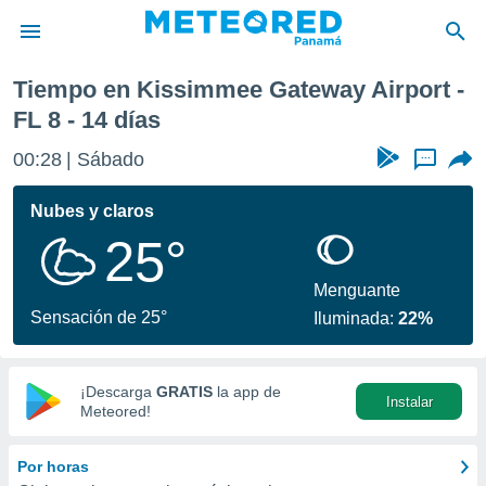
y Airport
Próxima semana
Tiempo en Kissimmee Gateway Airport -
privacidad
FL 8 - 14 días
o de
om.pa
00:28
Sábado
...
com.pa) ha
ado por
Nubes y claros
es para
ue la
25°
 que se
e calidad.
Menguante
eder a este
Sensación de 25°
ediante las
Iluminada:
22%
opciones:
ookies y
¡Descarga
GRATIS
la app de
e forma
Instalar
Meteored!
d digital
Por horas
ada, basada