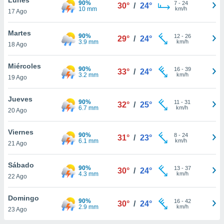
90%
ublicidad y
7
-
24
30°
/
24°
10 mm
km/h
17 Ago
do en
 mismo.
Martes
90%
12
-
26
29°
/
24°
sultar más
3.9 mm
km/h
18 Ago
 en nuestra
 Cookies
y
Miércoles
90%
16
-
39
ualquier
33°
/
24°
3.2 mm
km/h
19 Ago
ento
 botón
Jueves
90%
11
-
31
32°
/
25°
ación de
6.7 mm
km/h
20 Ago
kies
 disponible
Viernes
90%
8
-
24
e nuestra
31°
/
23°
6.1 mm
km/h
21 Ago
.
Sábado
IVAMENTE,
90%
13
-
37
30°
/
24°
4.3 mm
km/h
22 Ago
as
Domingo
90%
16
-
42
30°
/
24°
 a cookies
2.9 mm
km/h
23 Ago
 no aceptar