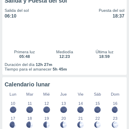
Salida y Puesta del sol
ar perfiles
idad
Salida del sol
Puesta del sol
a, utilizar
06:10
18:37
a
 la
da, crear un
personalizar
o, uso de
Primera luz
Mediodía
Última luz
a la
05:48
12:23
18:59
e contenido
do, medir el
Duración del día
12h 27m
Tiempo para el amanecer
5h 45m
 de la
medir el
 del
Calendario lunar
 comprender
 través de
Lun
Mar
Mié
Jue
Vie
Sáb
Dom
s o a través
nación de
10
11
12
13
14
15
16
edentes de
fuentes,
17
18
19
20
21
22
23
y mejora de
os, uso de