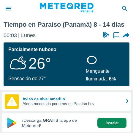
Tiempo en Paraíso (Panamá) 8 - 14 días
privacidad
00:03
Lunes
...
o de
om.pa
com.pa) ha
Parcialmente nuboso
ado por
26°
es para
ue la
 que se
Menguante
e calidad.
Sensación de 27°
Iluminada:
6%
eder a este
ediante las
opciones:
Aviso de nivel amarillo
Alerta moderada por otros en Paraíso hoy
ookies y
e forma
¡Descarga
GRATIS
la app de
Instalar
d digital
Meteored!
ada, basada