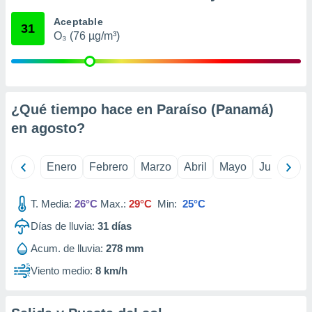
retirar su
Aceptable
ento u
31
O₃ (76 µg/m³)
 de datos
er momento
ic en
o en
¿Qué tiempo hace en Paraíso (Panamá)
 Cookies
en
en
agosto
?
eb.
y
Enero
Febrero
Marzo
Abril
Mayo
Junio
Ju
socios
el
T. Media:
26°C
Max.:
29°C
Min:
25°C
to de
Días de lluvia:
31
días
la
Acum. de lluvia:
278 mm
 en un
 y/o acceder
Viento medio:
8 km/h
 de datos
ara
 anuncios