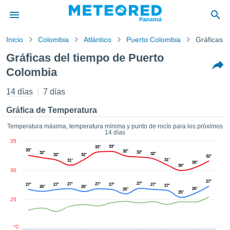
Inicio
Colombia
Atlántico
Puerto Colombia
Gráficas d
privacidad
Gráficas del tiempo de Puerto
enido de
Colombia
d.com.pa
com.pa) ha
14 días
7 días
orado por
ales para
Gráfica de Temperatura
ar que la
ón que se
Temperatura máxima, temperatura mínima y punto de rocío para los próximos
de calidad.
14 días
eder a este
35
33°
33°
ediante las
33°
32°
32°
32°
32°
32°
32°
32°
 opciones:
31°
31°
30°
30°
30
cookies y
27°
27°
27°
27°
27°
27°
27°
27°
27°
26°
26°
de forma
26°
26°
25°
uita
25
dad digital
ada, basada
°C