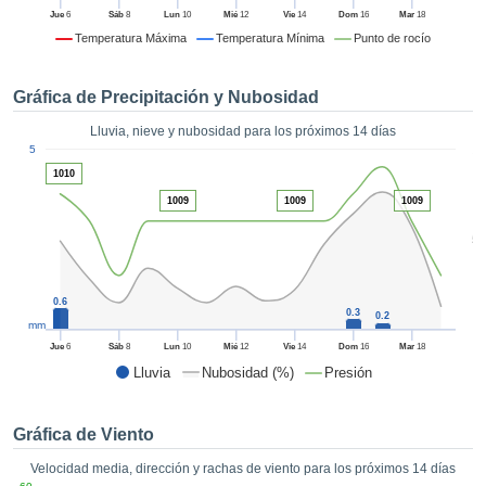
formación
Jue
6
Sáb
8
Lun
10
Mié
12
Vie
14
Dom
16
Mar
18
 mediante
Temperatura Máxima
Temperatura Mínima
Punto de rocío
tecnologías
nos permite
r nuestra
Gráfica de Precipitación y Nubosidad
para seguir
e contenido
Lluvia, nieve y nubosidad para los próximos 14 días
ACEPTAR
1
estándares
5
Y
 sin coste.
1010
CONTINUAR
1009
1009
1009
 el botón
continuar",
CONFIGURACIÓN
5
ceder a la
tando la
n de todas
0.6
s, ya sean
0.3
0.2
mm
de nuestros
 que nos
Jue
6
Sáb
8
Lun
10
Mié
12
Vie
14
Dom
16
Mar
18
ten el
Lluvia
Nubosidad (%)
Presión
 y análisis
tamiento en
b, así como
Gráfica de Viento
r un perfil
Velocidad media, dirección y rachas de viento para los próximos 14 días
ico para