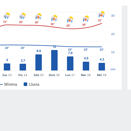
30
31°
31°
30°
30°
30°
30°
29°
20
11
24°
24°
23°
23°
23°
8.9
10
7.8
4.9
4.3
4
3.7
mm
Jue
13
Vie
14
Sáb
15
Dom
16
Lun
17
Mar
18
Mié
19
Mínima
Lluvia