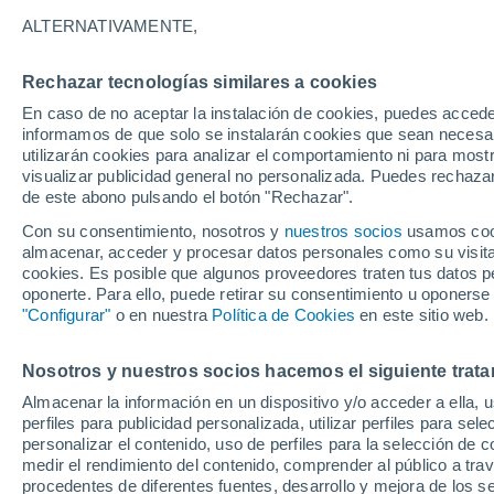
30°
ALTERNATIVAMENTE,
Rechazar tecnologías similares a cookies
30%
En caso de no aceptar la instalación de cookies, puedes accede
Sensación de 35°
0.1 mm
informamos de que solo se instalarán cookies que sean necesari
utilizarán cookies para analizar el comportamiento ni para most
visualizar publicidad general no personalizada. Puedes rechazar
de este abono pulsando el botón "Rechazar".
Tiempo 1 - 7 días
Mapa de lluvia
Radar de lluvia
S
Con su consentimiento, nosotros y
nuestros socios
usamos cooki
almacenar, acceder y procesar datos personales como su visita e
cookies. Es posible que algunos proveedores traten tus datos pe
oponerte. Para ello, puede retirar su consentimiento u oponerse
Mañana
Domingo
Hoy
"Configurar"
o en nuestra
Política de Cookies
en este sitio web.
8 Ago
9 Ago
7 Ago
Nosotros y nuestros socios hacemos el siguiente trata
Almacenar la información en un dispositivo y/o acceder a ella, 
80%
60%
40%
perfiles para publicidad personalizada, utilizar perfiles para sele
2.4 mm
0.4 mm
0.1 mm
personalizar el contenido, uso de perfiles para la selección de c
31°
/
24°
30°
/
24°
31°
/
23°
medir el rendimiento del contenido, comprender al público a tra
procedentes de diferentes fuentes, desarrollo y mejora de los se