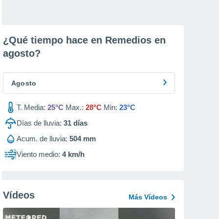
¿Qué tiempo hace en Remedios en
agosto
?
Agosto
T. Media:
25°C
Max.:
28°C
Min:
23°C
Días de lluvia:
31
días
Acum. de lluvia:
504 mm
Viento medio:
4 km/h
Vídeos
Más Vídeos