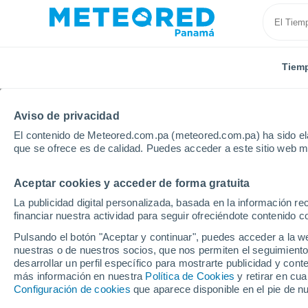
Tiem
Aviso de privacidad
El contenido de Meteored.com.pa (meteored.com.pa) ha sido ela
que se ofrece es de calidad. Puedes acceder a este sitio web m
Aceptar cookies y acceder de forma gratuita
Inicio
Provincia de Chiriquí
Remedios
La publicidad digital personalizada, basada en la información r
financiar nuestra actividad para seguir ofreciéndote contenido c
Tiempo en Remedios
Pulsando el botón "Aceptar y continuar", puedes acceder a la w
nuestras o de nuestros socios, que nos permiten el seguimiento
13:05
Viernes
desarrollar un perfil específico para mostrarte publicidad y co
más información en nuestra
Política de Cookies
y retirar en cu
Configuración de cookies
que aparece disponible en el pie de n
Lluvia débil