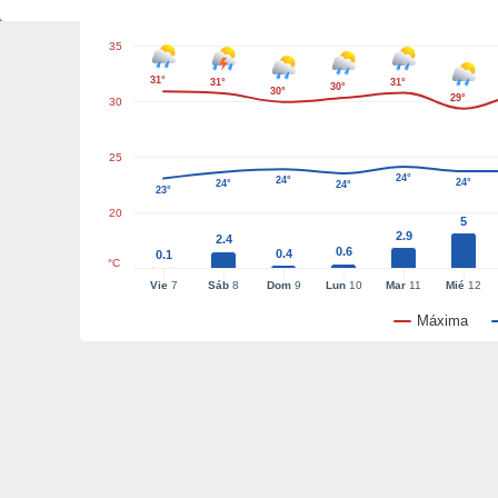
35
31°
31°
31°
30°
30°
29°
30
25
24°
24°
24°
24°
24°
23°
20
5
2.9
2.4
0.6
0.4
0.1
°C
Vie
7
Sáb
8
Dom
9
Lun
10
Mar
11
Mié
12
Máxima