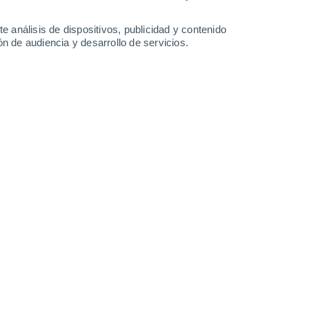
-
23
km/h
10
-
27
km/h
6
-
24
km/h
9
-
29
km/h
e análisis de dispositivos, publicidad y contenido
n de audiencia y desarrollo de servicios.
o
Suroeste
10 ¡Muy Alto!
10
-
27 km/h
FPS:
25-50
Suroeste
8 ¡Muy Alto!
8
-
25 km/h
FPS:
25-50
Suroeste
6 Alto
8
-
22 km/h
FPS:
15-25
Oeste
3 Medio
10
-
21 km/h
FPS:
6-10
Oeste
1 Bajo
10
-
23 km/h
FPS:
no