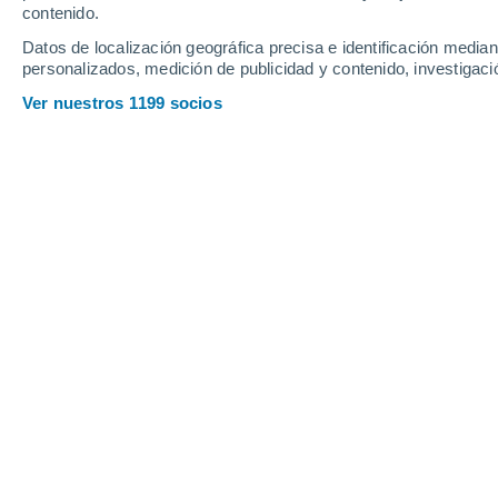
contenido.
13
-
32
km/h
11
-
28
km/h
8
12
-
27
km/h
Datos de localización geográfica precisa e identificación mediant
personalizados, medición de publicidad y contenido, investigació
Tiempo en Remedios hoy
, 7 de agost
Ver nuestros 1199 socios
Lluvia débil
30%
30°
13:00
0.1 mm
Sensación T.
35°
Nubes y claros
30°
14:00
Sensación T.
36°
Nubes y claros
30°
15:00
Sensación T.
36°
Nubes y claros
29°
16:00
Sensación T.
35°
Nubes y claros
29°
17:00
Sensación T.
34°