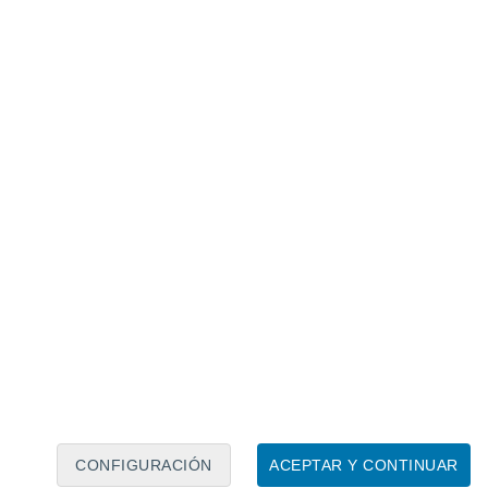
Calendario lunar
Lun
Mar
Mié
Jue
Vie
Sáb
Dom
7
8
9
10
11
12
13
14
15
16
17
18
19
20
CONFIGURACIÓN
ACEPTAR Y CONTINUAR
40