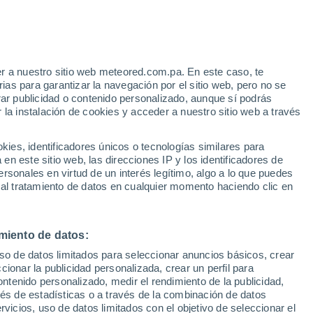
r a nuestro sitio web meteored.com.pa. En este caso, te
as para garantizar la navegación por el sitio web, pero no se
rar publicidad o contenido personalizado, aunque sí podrás
 la instalación de cookies y acceder a nuestro sitio web a través
atélites
Modelos
es, identificadores únicos o tecnologías similares para
n este sitio web, las direcciones IP y los identificadores de
rsonales en virtud de un interés legítimo, algo a lo que puedes
 al tratamiento de datos en cualquier momento haciendo clic en
Lunes
Martes
Miércoles
Jueves
10 Ago
11 Ago
12 Ago
13 Ago
miento de datos:
uso de datos limitados para seleccionar anuncios básicos, crear
80%
90%
90%
90%
ccionar la publicidad personalizada, crear un perfil para
0.6 mm
2.9 mm
5 mm
4 mm
ontenido personalizado, medir el rendimiento de la publicidad,
30°
/
24°
31°
/
24°
29°
/
24°
31°
/
24°
vés de estadísticas o a través de la combinación de datos
rvicios, uso de datos limitados con el objetivo de seleccionar el