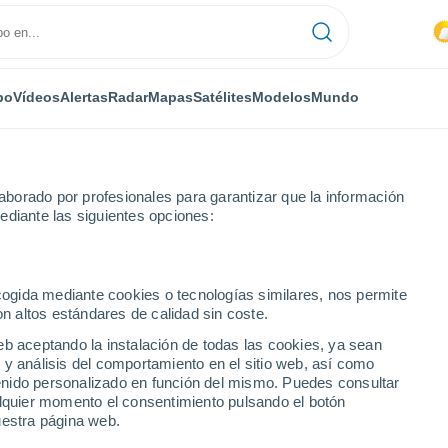
po
Vídeos
Alertas
Radar
Mapas
Satélites
Modelos
Mundo
borado por profesionales para garantizar que la información
ediante las siguientes opciones:
ecogida mediante cookies o tecnologías similares, nos permite
on altos estándares de calidad sin coste.
eb aceptando la instalación de todas las cookies, ya sean
 y análisis del comportamiento en el sitio web, así como
...
ntenido personalizado en función del mismo. Puedes consultar
alquier momento el consentimiento pulsando el botón
Por horas
uestra página web.
Calor Húmedo Sofocante en las
próximas horas