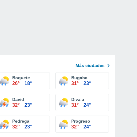
Más ciudades
Boquete
Bugaba
26°
18°
31°
23°
David
Divala
32°
23°
31°
24°
Pedregal
Progreso
32°
23°
32°
24°