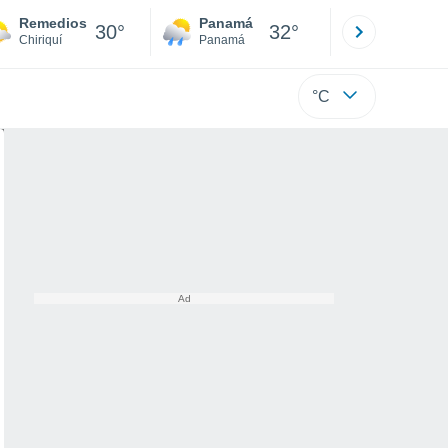
Remedios
Panamá
David
30°
32°
Chiriquí
Panamá
Chiriquí
°C