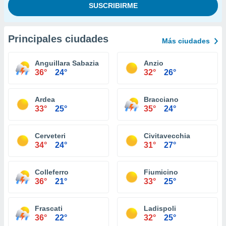
Principales ciudades
Más ciudades
Anguillara Sabazia
Anzio
36°
24°
32°
26°
Ardea
Bracciano
33°
25°
35°
24°
Cerveteri
Civitavecchia
34°
24°
31°
27°
Colleferro
Fiumicino
36°
21°
33°
25°
Frascati
Ladispoli
36°
22°
32°
25°