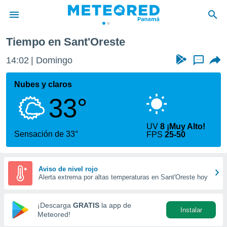
Tiempo en Sant'Oreste
privacidad
14:02
Domingo
...
o de
om.pa
com.pa) ha
Nubes y claros
ado por
33°
es para
ue la
 que se
UV
8 ¡Muy Alto!
e calidad.
Sensación de 33°
FPS
25-50
eder a este
ediante las
opciones:
Aviso de nivel rojo
Alerta extrema por altas temperaturas en Sant'Oreste hoy
ookies y
e forma
¡Descarga
GRATIS
la app de
Instalar
d digital
Meteored!
ada, basada