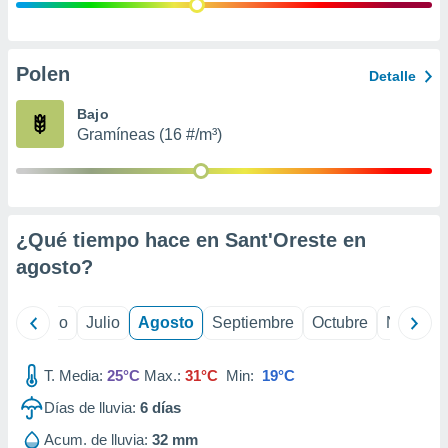
ados con el
 seleccionar
o.
calización
Polen
Detalle
precisa e
ión mediante
Bajo
Gramíneas (16 #/m³)
, publicidad
dos,
 publicidad
,
¿Qué tiempo hace en Sant'Oreste en
ón de
 desarrollo
agosto
?
s.
tros 1199
yo
Junio
Julio
Agosto
Septiembre
Octubre
Noviemb
ios
T. Media:
25°C
Max.:
31°C
Min:
19°C
Días de lluvia:
6
días
Acum. de lluvia:
32 mm