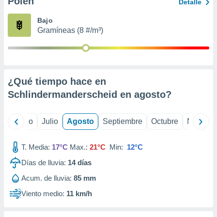
Polen
ados con el
Detalle
 seleccionar
o.
Bajo
Gramíneas (8 #/m³)
calización
precisa e
ión mediante
, publicidad
¿Qué tiempo hace en
dos,
Schlindermanderscheid en
agosto
?
 publicidad
,
ón de
yo
Junio
Julio
Agosto
Septiembre
Octubre
Noviemb
 desarrollo
s.
T. Media:
17°C
Max.:
21°C
Min:
12°C
tros 1199
ios
Días de lluvia:
14
días
Acum. de lluvia:
85 mm
Viento medio:
11 km/h