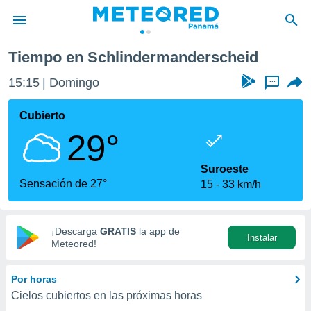
eid
Tiempo en Schlindermanderscheid
privacidad
15:15
Domingo
...
o de
om.pa
com.pa) ha
Cubierto
ado por
29°
es para
ue la
 que se
Suroeste
e calidad.
Sensación de 27°
15
33 km/h
eder a este
ediante las
opciones:
¡Descarga
GRATIS
la app de
Instalar
ookies y
Meteored!
e forma
Por horas
d digital
Cielos cubiertos en las próximas horas
ada, basada