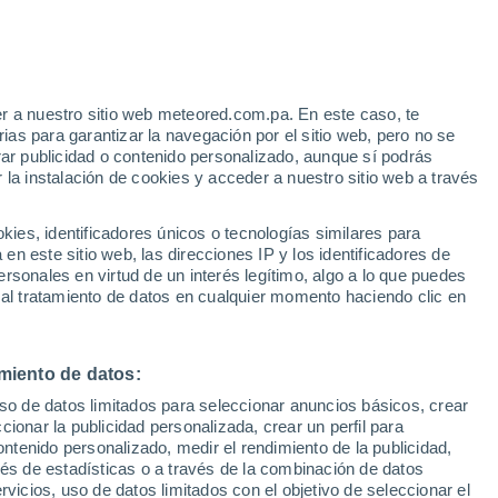
r a nuestro sitio web meteored.com.pa. En este caso, te
as para garantizar la navegación por el sitio web, pero no se
rar publicidad o contenido personalizado, aunque sí podrás
 la instalación de cookies y acceder a nuestro sitio web a través
atélites
Modelos
es, identificadores únicos o tecnologías similares para
n este sitio web, las direcciones IP y los identificadores de
rsonales en virtud de un interés legítimo, algo a lo que puedes
 al tratamiento de datos en cualquier momento haciendo clic en
omingo
Lunes
Martes
Miércoles
16 Ago
17 Ago
18 Ago
19 Ago
miento de datos:
uso de datos limitados para seleccionar anuncios básicos, crear
90%
90%
80%
80%
ccionar la publicidad personalizada, crear un perfil para
1.7 mm
1.9 mm
1.4 mm
0.9 mm
ontenido personalizado, medir el rendimiento de la publicidad,
18°
/
8°
17°
/
8°
17°
/
9°
17°
/
8°
vés de estadísticas o a través de la combinación de datos
rvicios, uso de datos limitados con el objetivo de seleccionar el