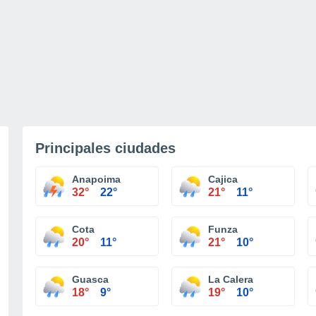
Principales ciudades
Anapoima
Cajica
32°
22°
21°
11°
Cota
Funza
20°
11°
21°
10°
Guasca
La Calera
18°
9°
19°
10°