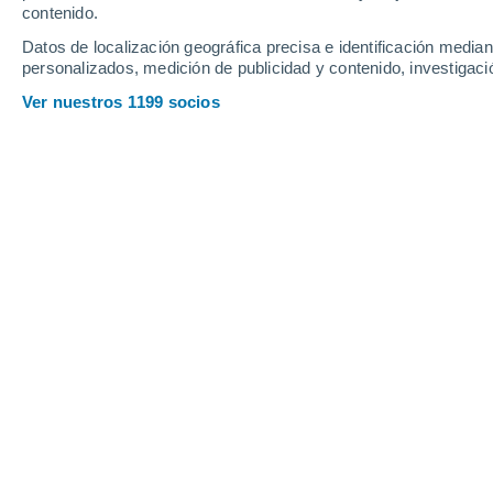
contenido.
18
-
50
km/h
12
-
40
km/h
13
19
-
52
km/h
Datos de localización geográfica precisa e identificación mediant
personalizados, medición de publicidad y contenido, investigació
Jueves, 13 de agosto
Ver nuestros 1199 socios
Nubes y claros
7°
01:00
Sensación T.
8°
Nubes y claros
7°
04:00
Sensación T.
7°
Nubes y claros
9°
07:00
Sensación T.
8°
Nubes y claros
14°
10:00
Sensación T.
14°
Soleado
19°
13:00
Sensación T.
19°