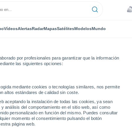
po
Vídeos
Alertas
Radar
Mapas
Satélites
Modelos
Mundo
borado por profesionales para garantizar que la información
ediante las siguientes opciones:
ma semana
ecogida mediante cookies o tecnologías similares, nos permite
on altos estándares de calidad sin coste.
días
eb aceptando la instalación de todas las cookies, ya sean
 y análisis del comportamiento en el sitio web, así como
...
ntenido personalizado en función del mismo. Puedes consultar
alquier momento el consentimiento pulsando el botón
Por horas
uestra página web.
Cielos cubiertos en las próximas
horas