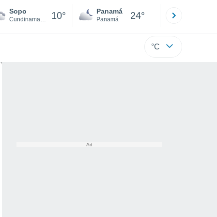
Sopo
Panamá
David
10°
24°
Cundinamarca
Panamá
Chiriquí
°C