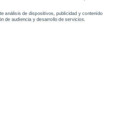
-
42
km/h
12
-
46
km/h
16
-
49
km/h
15
-
46
km/h
e análisis de dispositivos, publicidad y contenido
n de audiencia y desarrollo de servicios.
Este
0 Bajo
2
-
16 km/h
FPS:
no
Noreste
0 Bajo
4
-
15 km/h
FPS:
no
Noreste
1 Bajo
8
-
21 km/h
FPS:
no
Este
7 Alto
14
-
35 km/h
FPS:
15-25
Este
11+ ¡Extremo!
19
-
49 km/h
FPS:
50+