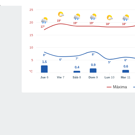
25
19°
20
19°
19°
18°
18°
17°
15
10
8°
8°
7°
6°
5
6°
1.5
5°
0.9
0.6
0.4
°C
Jue
6
Vie
7
Sáb
8
Dom
9
Lun
10
Mar
11
Máxima