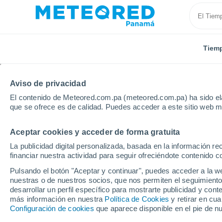
Tiem
Aviso de privacidad
El contenido de Meteored.com.pa (meteored.com.pa) ha sido ela
que se ofrece es de calidad. Puedes acceder a este sitio web m
Aceptar cookies y acceder de forma gratuita
Inicio
Colombia
Cundinamarca
Sopo
Próxi
La publicidad digital personalizada, basada en la información r
financiar nuestra actividad para seguir ofreciéndote contenido c
Tiempo en Sopo 8 - 14 
Pulsando el botón "Aceptar y continuar", puedes acceder a la w
nuestras o de nuestros socios, que nos permiten el seguimiento
01:28
Jueves
desarrollar un perfil específico para mostrarte publicidad y co
más información en nuestra
Política de Cookies
y retirar en cu
Configuración de cookies
que aparece disponible en el pie de n
Lluvia débil