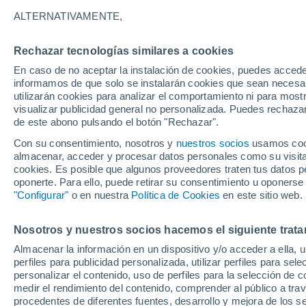
10°
ALTERNATIVAMENTE,
Rechazar tecnologías similares a cookies
30%
En caso de no aceptar la instalación de cookies, puedes accede
Sensación de 10°
0.1 mm
informamos de que solo se instalarán cookies que sean necesari
utilizarán cookies para analizar el comportamiento ni para most
visualizar publicidad general no personalizada. Puedes rechazar
de este abono pulsando el botón "Rechazar".
Tiempo 1 - 7 días
Mapa de lluvia
Radar de lluvia
S
Con su consentimiento, nosotros y
nuestros socios
usamos cooki
almacenar, acceder y procesar datos personales como su visita e
cookies. Es posible que algunos proveedores traten tus datos pe
oponerte. Para ello, puede retirar su consentimiento u oponerse
Viernes
Sábado
D
Jueves
"Configurar"
o en nuestra
Política de Cookies
en este sitio web.
14 Ago
15 Ago
13 Ago
Nosotros y nuestros socios hacemos el siguiente trata
Almacenar la información en un dispositivo y/o acceder a ella, 
70%
90%
perfiles para publicidad personalizada, utilizar perfiles para sele
0.8 mm
2 mm
personalizar el contenido, uso de perfiles para la selección de c
19°
/
6°
18°
/
6°
19°
/
6°
medir el rendimiento del contenido, comprender al público a tra
procedentes de diferentes fuentes, desarrollo y mejora de los se