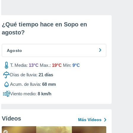
¿Qué tiempo hace en Sopo en
agosto
?
Agosto
T. Media:
13°C
Max.:
19°C
Min:
9°C
Días de lluvia:
21
días
Acum. de lluvia:
68 mm
Viento medio:
8 km/h
Vídeos
Más Vídeos