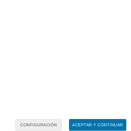
Calendario lunar
Lun
Mar
Mié
Jue
Vie
Sáb
Dom
6
7
8
9
10
11
12
13
14
15
16
17
18
19
CONFIGURACIÓN
ACEPTAR Y CONTINUAR
15