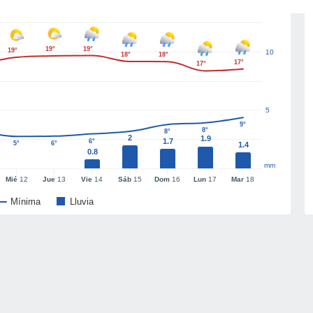
19°
19°
19°
10
18°
18°
17°
17°
5
9°
8°
8°
2
1.9
1.7
6°
5°
6°
1.4
0.8
mm
Mié
12
Jue
13
Vie
14
Sáb
15
Dom
16
Lun
17
Mar
18
Mínima
Lluvia