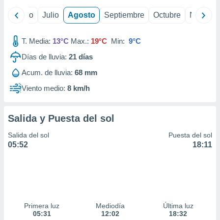
ados con el
 seleccionar
yo
Junio
Julio
Agosto
Septiembre
Octubre
Noviemb
o.
calización
T. Media:
13°C
Max.:
19°C
Min:
9°C
precisa e
ión mediante
Días de lluvia:
21
días
, publicidad
Acum. de lluvia:
68 mm
Viento medio:
8 km/h
dos,
 publicidad
,
Salida y Puesta del sol
ón de
 desarrollo
Salida del sol
Puesta del sol
s.
05:52
18:11
tros 1199
ios
Primera luz
Mediodía
Última luz
05:31
12:02
18:32