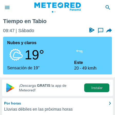
Tiempo en Tabio
privacidad
09:47
Sábado
...
o de
om.pa
com.pa) ha
Nubes y claros
ado por
19°
es para
ue la
 que se
Este
e calidad.
Sensación de 19°
20
49 km/h
eder a este
ediante las
opciones:
¡Descarga
GRATIS
la app de
Instalar
ookies y
Meteored!
e forma
Por horas
d digital
Lluvias débiles en las próximas horas
ada, basada