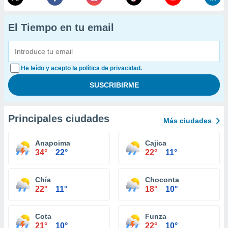
El Tiempo en tu email
He leído y acepto la política de privacidad.
Principales ciudades
Más ciudades
Anapoima
Cajica
34°
22°
22°
11°
Chía
Choconta
22°
11°
18°
10°
Cota
Funza
21°
10°
22°
10°