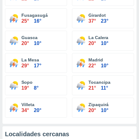
Fusagasugá
Girardot
25°
16°
37°
23°
Guasca
La Calera
20°
10°
20°
10°
La Mesa
Madrid
29°
17°
22°
10°
Sopo
Tocancipa
19°
8°
21°
11°
Villeta
Zipaquirá
34°
20°
20°
10°
Localidades cercanas