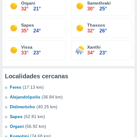
Organi
Samothraki
32°
21°
30°
25°
Sapes
Thassos
35°
24°
32°
26°
Vissa
Xanthi
33°
23°
34°
23°
Localidades cercanas
Feres
(17.13 km)
Alejandrópolis
(36.84 km)
Didimoticho
(40.25 km)
Sapes
(52.81 km)
Organi
(56.92 km)
Komotini
(74.68 km)