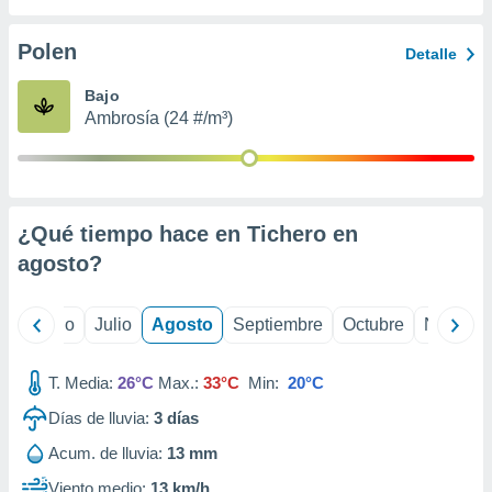
ados con el
 seleccionar
o.
Polen
Detalle
calización
Bajo
precisa e
Ambrosía (24 #/m³)
ión mediante
, publicidad
dos,
 publicidad
¿Qué tiempo hace en Tichero en
,
agosto
?
ón de
 desarrollo
s.
yo
Junio
Julio
Agosto
Septiembre
Octubre
Noviemb
tros 1199
ios
T. Media:
26°C
Max.:
33°C
Min:
20°C
Días de lluvia:
3
días
Acum. de lluvia:
13 mm
Viento medio:
13 km/h