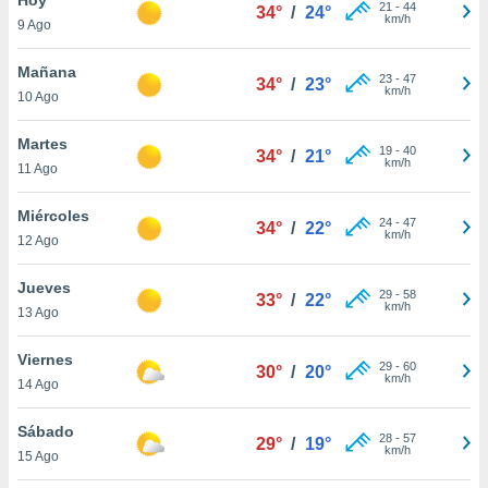
ublicidad y
21
-
44
34°
/
24°
km/h
9 Ago
do en
 mismo.
Mañana
23
-
47
34°
/
23°
sultar más
km/h
10 Ago
 en nuestra
 Cookies
y
Martes
19
-
40
ualquier
34°
/
21°
km/h
11 Ago
ento
 botón
Miércoles
24
-
47
34°
/
22°
ación de
km/h
12 Ago
kies
 disponible
Jueves
29
-
58
e nuestra
33°
/
22°
km/h
13 Ago
.
Viernes
IVAMENTE,
29
-
60
30°
/
20°
km/h
14 Ago
as
Sábado
28
-
57
29°
/
19°
 a cookies
km/h
15 Ago
 no aceptar