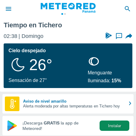
Tiempo en Tichero
privacidad
02:38
Domingo
...
o de
om.pa
com.pa) ha
Cielo despejado
ado por
26°
es para
ue la
 que se
Menguante
e calidad.
Sensación de 27°
Iluminada:
15%
eder a este
ediante las
opciones:
Aviso de nivel amarillo
Alerta moderada por altas temperaturas en Tichero hoy
ookies y
e forma
¡Descarga
GRATIS
la app de
Instalar
d digital
Meteored!
ada, basada