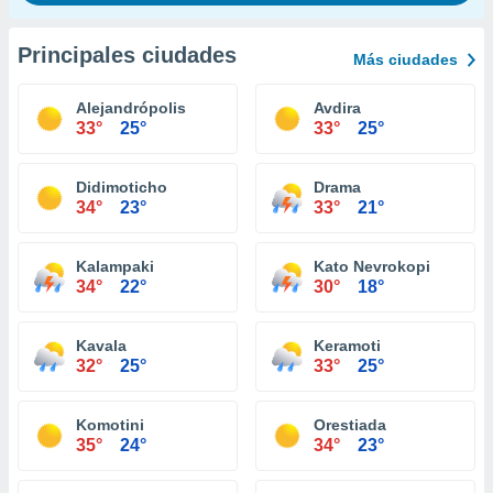
Principales ciudades
Más ciudades
Alejandrópolis
Avdira
33°
25°
33°
25°
Didimoticho
Drama
34°
23°
33°
21°
Kalampaki
Kato Nevrokopi
34°
22°
30°
18°
Kavala
Keramoti
32°
25°
33°
25°
Komotini
Orestiada
35°
24°
34°
23°