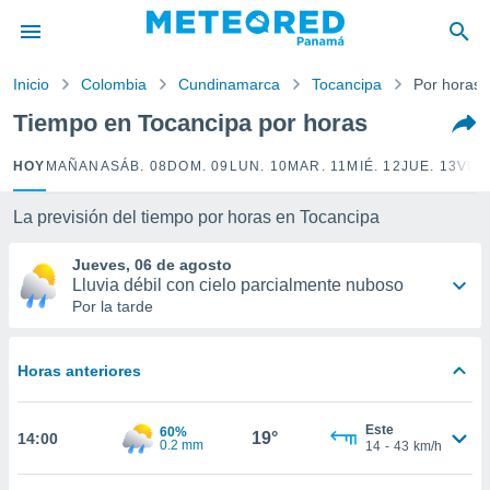
privacidad
o de
Inicio
Colombia
Cundinamarca
Tocancipa
Por horas
om.pa
com.pa) ha
Tiempo en Tocancipa por horas
ado por
es para
HOY
MAÑANA
SÁB. 08
DOM. 09
LUN. 10
MAR. 11
MIÉ. 12
JUE. 13
VIE.
ue la
 que se
e calidad.
La previsión del tiempo por horas en Tocancipa
eder a este
ediante las
Jueves, 06 de agosto
opciones:
Lluvia débil con cielo parcialmente nuboso
Por la tarde
ookies y
e forma
Horas anteriores
d digital
ada, basada
Este
60%
mación
19°
14:00
0.2 mm
14
-
43
km/h
ediante
ecnologías