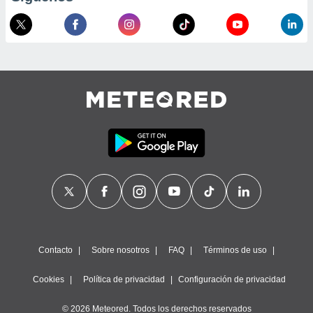
 de datos
er momento
ic en
o en
 Cookies
en
eb.
y
socios
el
to de
la
 en un
 y/o acceder
 de datos
Contacto
Sobre nosotros
FAQ
Términos de uso
ara
 anuncios
Cookies
Política de privacidad
Configuración de privacidad
ar perfiles
idad
a, utilizar
© 2026 Meteored. Todos los derechos reservados