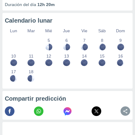
Duración del día
12h 20m
Calendario lunar
Lun
Mar
Mié
Jue
Vie
Sáb
Dom
5
6
7
8
9
10
11
12
13
14
15
16
17
18
Compartir predicción