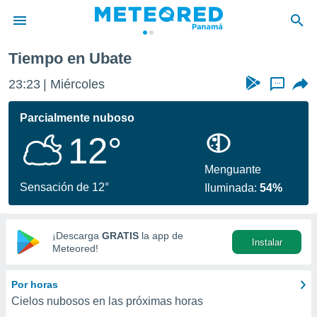
Tiempo en Ubate
privacidad
23:23
Miércoles
...
o de
om.pa
com.pa) ha
Parcialmente nuboso
ado por
12°
es para
ue la
 que se
Menguante
e calidad.
Sensación de 12°
Iluminada:
54%
eder a este
ediante las
opciones:
¡Descarga
GRATIS
la app de
Instalar
ookies y
Meteored!
e forma
Por horas
d digital
Cielos nubosos en las próximas horas
ada, basada