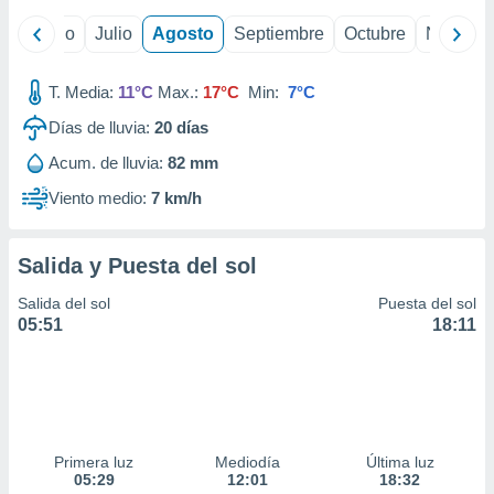
ados con el
 seleccionar
yo
Junio
Julio
Agosto
Septiembre
Octubre
Noviemb
o.
calización
T. Media:
11°C
Max.:
17°C
Min:
7°C
precisa e
ión mediante
Días de lluvia:
20
días
, publicidad
Acum. de lluvia:
82 mm
Viento medio:
7 km/h
dos,
 publicidad
,
Salida y Puesta del sol
ón de
 desarrollo
Salida del sol
Puesta del sol
s.
05:51
18:11
tros 1199
ios
Primera luz
Mediodía
Última luz
05:29
12:01
18:32