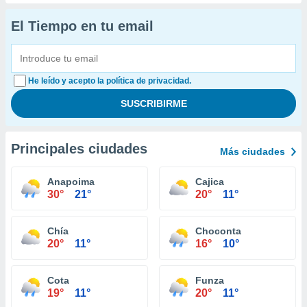
El Tiempo en tu email
He leído y acepto la política de privacidad.
Principales ciudades
Más ciudades
Anapoima
Cajica
30°
21°
20°
11°
Chía
Choconta
20°
11°
16°
10°
Cota
Funza
19°
11°
20°
11°