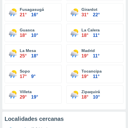
Fusagasugá
Girardot
21°
16°
31°
22°
Guasca
La Calera
18°
10°
18°
11°
La Mesa
Madrid
25°
18°
19°
11°
Sopo
Tocancipa
17°
9°
19°
11°
Villeta
Zipaquirá
29°
19°
18°
10°
Localidades cercanas