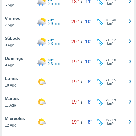
18°
/
11°
ublicidad y
0.5 mm
km/h
6 Ago
do en
Viernes
 mismo.
70%
16
-
40
20°
/
10°
0.9 mm
km/h
sultar más
7 Ago
 en nuestra
 Cookies
y
Sábado
70%
21
-
52
20°
/
10°
ualquier
0.3 mm
km/h
8 Ago
ento
Domingo
 botón
80%
21
-
56
19°
/
10°
0.3 mm
km/h
9 Ago
ación de
kies
 disponible
Lunes
21
-
55
19°
/
8°
e nuestra
km/h
10 Ago
.
Martes
IVAMENTE,
22
-
59
19°
/
8°
km/h
11 Ago
as
Miércoles
19
-
53
19°
/
8°
 a cookies
km/h
12 Ago
 no aceptar