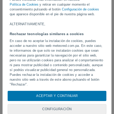
Vídeos
Política de Cookies
y retirar en cualquier momento el
consentimiento pulsando el botón
Configuración de cookies
que aparece disponible en el pie de nuestra página web.
Hace 2 horas
ALTERNATIVAMENTE,
Rechazar tecnologías similares a cookies
En caso de no aceptar la instalación de cookies, puedes
acceder a nuestro sitio web meteored.com.pa. En este caso,
te informamos de que solo se instalarán cookies que sean
necesarias para garantizar la navegación por el sitio web,
pero no se utilizarán cookies para analizar el comportamiento
ni para mostrar publicidad o contenido personalizado, aunque
sí podrás visualizar publicidad general no personalizada.
Un rayo impactó en un campo de
Erupción y actividad inte
fútbol en Narathiwat, Tailandia.
Puedes rechazar la instalación de cookies y acceder a
volcán de Fuego, Guatem
nuestro sitio web a través de este abono pulsando el botón
"Rechazar".
Con su consentimiento, nosotros y
nuestros socios
usamos
ACEPTAR Y CONTINUAR
Síguenos
cookies, identificadores únicos o tecnologías similares para
almacenar, acceder y procesar datos personales como su
visita en este sitio web, las direcciones IP y los
CONFIGURACIÓN
identificadores de cookies. Es posible que algunos