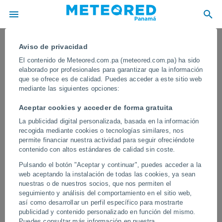
Aviso de privacidad
El contenido de Meteored.com.pa (meteored.com.pa) ha sido
elaborado por profesionales para garantizar que la información
que se ofrece es de calidad. Puedes acceder a este sitio web
mediante las siguientes opciones:
Aceptar cookies y acceder de forma gratuita
La publicidad digital personalizada, basada en la información
recogida mediante cookies o tecnologías similares, nos
permite financiar nuestra actividad para seguir ofreciéndote
contenido con altos estándares de calidad sin coste.
Avalancha masiva en el norte del
Pulsando el botón "Aceptar y continuar", puedes acceder a la
Annapurna, Nepal
web aceptando la instalación de todas las cookies, ya sean
nuestras o de nuestros socios, que nos permiten el
La enorme masa de nieve, hielo y rocas se precipitó por una de
seguimiento y análisis del comportamiento en el sitio web,
las laderas, generando una gran nube blanca visible desde varios
así como desarrollar un perfil específico para mostrarte
kilómetros.
publicidad y contenido personalizado en función del mismo.
Puedes consultar más información en nuestra