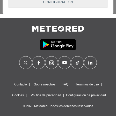
CONFIGURACIÓN
proveedores traten tus datos personales en virtud de un
interés legítimo, algo a lo que puedes oponerte. Para ello,
puede retirar su consentimiento u oponerse al tratamiento de
datos en cualquier momento haciendo clic en
"Configurar"
o
en nuestra
Política de Cookies
en este sitio web.
Nosotros y nuestros socios hacemos el siguiente
tratamiento de datos:
Almacenar la información en un dispositivo y/o acceder a
ella, uso de datos limitados para seleccionar anuncios
básicos, crear perfiles para publicidad personalizada, utilizar
perfiles para seleccionar la publicidad personalizada, crear un
perfil para personalizar el contenido, uso de perfiles para la
selección de contenido personalizado, medir el rendimiento
de la publicidad, medir el rendimiento del contenido,
comprender al público a través de estadísticas o a través de
la combinación de datos procedentes de diferentes fuentes,
Contacto
Sobre nosotros
FAQ
Términos de uso
desarrollo y mejora de los servicios, uso de datos limitados
con el objetivo de seleccionar el contenido.
Cookies
Política de privacidad
Configuración de privacidad
Datos de localización geográfica precisa e identificación
mediante análisis de dispositivos, publicidad y contenido
© 2026 Meteored. Todos los derechos reservados
personalizados, medición de publicidad y contenido,