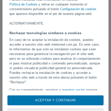
últimas horas, sin que se hayan reportado riesgos importantes
Política de Cookies
y retirar en cualquier momento el
para las zonas habitadas cercanas.
consentimiento pulsando el botón
Configuración de cookies
que aparece disponible en el pie de nuestra página web.
Vídeos
ALTERNATIVAMENTE,
Rechazar tecnologías similares a cookies
Hoy
En caso de no aceptar la instalación de cookies, puedes
acceder a nuestro sitio web meteored.com.pa. En este caso,
te informamos de que solo se instalarán cookies que sean
necesarias para garantizar la navegación por el sitio web,
pero no se utilizarán cookies para analizar el comportamiento
ni para mostrar publicidad o contenido personalizado, aunque
sí podrás visualizar publicidad general no personalizada.
Puedes rechazar la instalación de cookies y acceder a
nuestro sitio web a través de este abono pulsando el botón
Un rayo impactó en un campo de
"Rechazar".
Erupción y actividad inte
fútbol en Narathiwat, Tailandia.
volcán de Fuego, Guatem
Con su consentimiento, nosotros y
nuestros socios
usamos
cookies, identificadores únicos o tecnologías similares para
almacenar, acceder y procesar datos personales como su
ACEPTAR Y CONTINUAR
visita en este sitio web, las direcciones IP y los
Síguenos
identificadores de cookies. Es posible que algunos