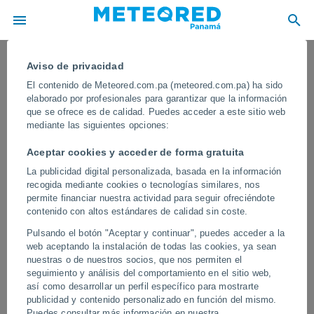
Aviso de privacidad
El contenido de Meteored.com.pa (meteored.com.pa) ha sido
elaborado por profesionales para garantizar que la información
que se ofrece es de calidad. Puedes acceder a este sitio web
mediante las siguientes opciones:
Aceptar cookies y acceder de forma gratuita
La publicidad digital personalizada, basada en la información
recogida mediante cookies o tecnologías similares, nos
permite financiar nuestra actividad para seguir ofreciéndote
contenido con altos estándares de calidad sin coste.
El volcán Kilauea (Hawaii, USA)
Pulsando el botón "Aceptar y continuar", puedes acceder a la
expulsa grandes e impresionantes
web aceptando la instalación de todas las cookies, ya sean
fuentes de lava. Algunas han
nuestras o de nuestros socios, que nos permiten el
seguimiento y análisis del comportamiento en el sitio web,
superado los 100 metros de altura
así como desarrollar un perfil específico para mostrarte
publicidad y contenido personalizado en función del mismo.
La erupción ha atraído la atención de científicos y turistas en las
Puedes consultar más información en nuestra