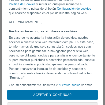
meses, vuelve a mostrar su enorme poder en una erupción que ya
Política de Cookies
y retirar en cualquier momento el
se considera una de las más intensas del año en el archipiélago.
consentimiento pulsando el botón
Configuración de cookies
que aparece disponible en el pie de nuestra página web.
Vídeos
ALTERNATIVAMENTE,
Rechazar tecnologías similares a cookies
Ayer
En caso de no aceptar la instalación de cookies, puedes
acceder a nuestro sitio web meteored.com.pa. En este caso,
te informamos de que solo se instalarán cookies que sean
necesarias para garantizar la navegación por el sitio web,
pero no se utilizarán cookies para analizar el comportamiento
ni para mostrar publicidad o contenido personalizado, aunque
sí podrás visualizar publicidad general no personalizada.
Puedes rechazar la instalación de cookies y acceder a
nuestro sitio web a través de este abono pulsando el botón
Tornados y lluvias torrenciales en
"Rechazar".
Un rayo impactó en un 
Pelotas, Brasil.
fútbol en Narathiwat, Tail
Con su consentimiento, nosotros y
nuestros socios
usamos
cookies, identificadores únicos o tecnologías similares para
almacenar, acceder y procesar datos personales como su
ACEPTAR Y CONTINUAR
visita en este sitio web, las direcciones IP y los
Síguenos
identificadores de cookies. Es posible que algunos