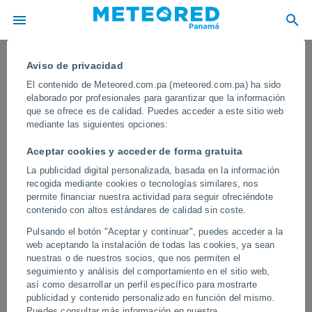
Aviso de privacidad
El contenido de Meteored.com.pa (meteored.com.pa) ha sido
elaborado por profesionales para garantizar que la información
que se ofrece es de calidad. Puedes acceder a este sitio web
mediante las siguientes opciones:
Aceptar cookies y acceder de forma gratuita
La publicidad digital personalizada, basada en la información
recogida mediante cookies o tecnologías similares, nos
permite financiar nuestra actividad para seguir ofreciéndote
contenido con altos estándares de calidad sin coste.
¡Impresionante erupción del volcán
Pulsando el botón "Aceptar y continuar", puedes acceder a la
Lewotobi Laki Laki, Indonesia! Ha
web aceptando la instalación de todas las cookies, ya sean
expulsado una columna de ceniza que
nuestras o de nuestros socios, que nos permiten el
seguimiento y análisis del comportamiento en el sitio web,
alcanzo los 18.000 metros
así como desarrollar un perfil específico para mostrarte
publicidad y contenido personalizado en función del mismo.
El volcán, que ha mostrado signos de reactivación en los últimos
Puedes consultar más información en nuestra