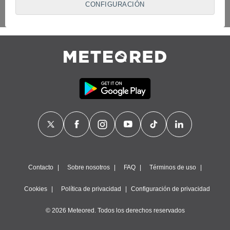
CONFIGURACIÓN
proveedores traten tus datos personales en virtud de un
interés legítimo, algo a lo que puedes oponerte. Para ello,
puede retirar su consentimiento u oponerse al tratamiento de
datos en cualquier momento haciendo clic en
"Configurar"
o
en nuestra
Política de Cookies
en este sitio web.
Nosotros y nuestros socios hacemos el siguiente
tratamiento de datos:
Almacenar la información en un dispositivo y/o acceder a
ella, uso de datos limitados para seleccionar anuncios
básicos, crear perfiles para publicidad personalizada, utilizar
perfiles para seleccionar la publicidad personalizada, crear un
perfil para personalizar el contenido, uso de perfiles para la
selección de contenido personalizado, medir el rendimiento
de la publicidad, medir el rendimiento del contenido,
comprender al público a través de estadísticas o a través de
la combinación de datos procedentes de diferentes fuentes,
Contacto
Sobre nosotros
FAQ
Términos de uso
desarrollo y mejora de los servicios, uso de datos limitados
con el objetivo de seleccionar el contenido.
Cookies
Política de privacidad
Configuración de privacidad
Datos de localización geográfica precisa e identificación
mediante análisis de dispositivos, publicidad y contenido
© 2026 Meteored. Todos los derechos reservados
personalizados, medición de publicidad y contenido,