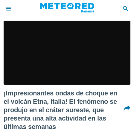
privacidad
o de
om.pa
com.pa) ha
ado por
es para
ue la
 que se
e calidad.
eder a este
ediante las
¡Impresionantes ondas de choque en
opciones:
el volcán Etna, Italia! El fenómeno se
ookies y
produjo en el cráter sureste, que
e forma
presenta una alta actividad en las
d digital
últimas semanas
ada, basada