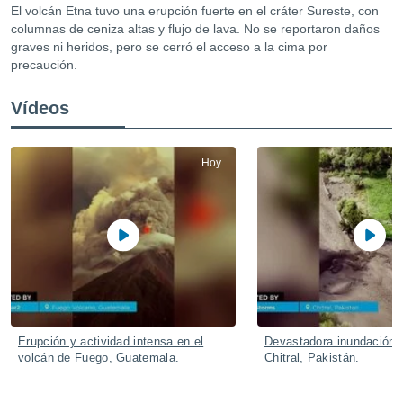
mación
El volcán Etna tuvo una erupción fuerte en el cráter Sureste, con
ediante
columnas de ceniza altas y flujo de lava. No se reportaron daños
ecnologías
graves ni heridos, pero se cerró el acceso a la cima por
nos permite
precaución.
estra
ara seguir
Vídeos
e contenido
ACEPTAR
stándares
Y
sin coste.
CONTINUAR
Hoy
 botón
continuar",
CONFIGURACIÓN
der a la
ndo la
 de todas
, ya sean
de nuestros
 nos
 y análisis
tamiento en
Erupción y actividad intensa en el
Devastadora inundación 
b, así como
volcán de Fuego, Guatemala.
Chitral, Pakistán.
un perfil
para