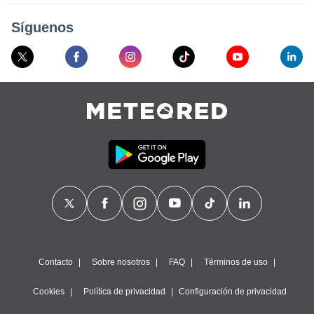
ublicidad y
Síguenos
do en
 mismo.
sultar más
 en nuestra
 Cookies
y
ualquier
ento
 botón
ación de
kies
 disponible
e nuestra
.
IVAMENTE,
Contacto
Sobre nosotros
FAQ
Términos de uso
as
 a cookies
Cookies
Política de privacidad
Configuración de privacidad
 no aceptar