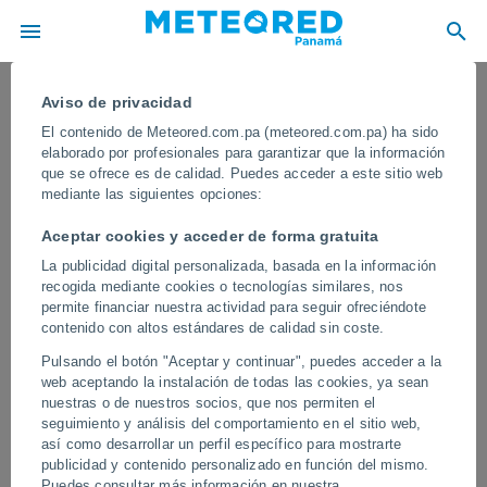
Aviso de privacidad
El contenido de Meteored.com.pa (meteored.com.pa) ha sido
elaborado por profesionales para garantizar que la información
que se ofrece es de calidad. Puedes acceder a este sitio web
mediante las siguientes opciones:
Aceptar cookies y acceder de forma gratuita
La publicidad digital personalizada, basada en la información
recogida mediante cookies o tecnologías similares, nos
permite financiar nuestra actividad para seguir ofreciéndote
contenido con altos estándares de calidad sin coste.
La ciudad de Reykjavik (Islandia)
Pulsando el botón "Aceptar y continuar", puedes acceder a la
recibe una nevada de récord para
web aceptando la instalación de todas las cookies, ya sean
octubre
nuestras o de nuestros socios, que nos permiten el
seguimiento y análisis del comportamiento en el sitio web,
Varias zonas del país han registrado en estos últimos días
así como desarrollar un perfil específico para mostrarte
nevadas muy intensas para las fechas, causando numerosas
publicidad y contenido personalizado en función del mismo.
incidencias.
Puedes consultar más información en nuestra