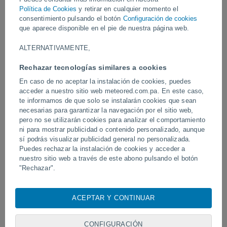
Política de Cookies
y retirar en cualquier momento el
consentimiento pulsando el botón
Configuración de cookies
Vídeos
que aparece disponible en el pie de nuestra página web.
ALTERNATIVAMENTE,
Hoy
Rechazar tecnologías similares a cookies
En caso de no aceptar la instalación de cookies, puedes
acceder a nuestro sitio web meteored.com.pa. En este caso,
te informamos de que solo se instalarán cookies que sean
necesarias para garantizar la navegación por el sitio web,
pero no se utilizarán cookies para analizar el comportamiento
ni para mostrar publicidad o contenido personalizado, aunque
sí podrás visualizar publicidad general no personalizada.
Puedes rechazar la instalación de cookies y acceder a
El tifón Dolphin azota varias zonas de
Un tornado azota Piraí do
nuestro sitio web a través de este abono pulsando el botón
China.
"Rechazar".
Con su consentimiento, nosotros y
nuestros socios
usamos
cookies, identificadores únicos o tecnologías similares para
ACEPTAR Y CONTINUAR
almacenar, acceder y procesar datos personales como su
Síguenos
visita en este sitio web, las direcciones IP y los
identificadores de cookies. Es posible que algunos
CONFIGURACIÓN