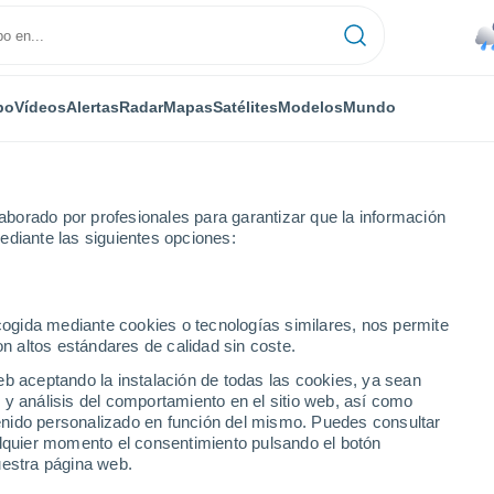
po
Vídeos
Alertas
Radar
Mapas
Satélites
Modelos
Mundo
borado por profesionales para garantizar que la información
ediante las siguientes opciones:
e convierten en ríos! Las lluvias torrenciales causaron graves inundaci
ecogida mediante cookies o tecnologías similares, nos permite
on altos estándares de calidad sin coste.
eb aceptando la instalación de todas las cookies, ya sean
 y análisis del comportamiento en el sitio web, así como
ntenido personalizado en función del mismo. Puedes consultar
alquier momento el consentimiento pulsando el botón
uestra página web.