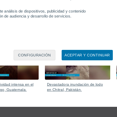
 y comercios, dejando a numerosos residentes atrapados.
e análisis de dispositivos, publicidad y contenido
n de audiencia y desarrollo de servicios.
Ayer
Ayer
CONFIGURACIÓN
ACEPTAR Y CONTINUAR
ividad intensa en el
Devastadora inundación de lodo
ego, Guatemala.
en Chitral, Pakistán.