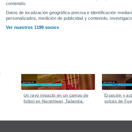
En pocas horas, el agua anegó carreteras, viviendas
contenido.
Más de 30.000 personas fueron evacuadas.
Datos de localización geográfica precisa e identificación mediant
personalizados, medición de publicidad y contenido, investigació
Ver nuestros 1199 socios
Vídeos
Hoy
Un rayo impactó en un campo de
Erupción y act
fútbol en Narathiwat, Tailandia.
volcán de Fu