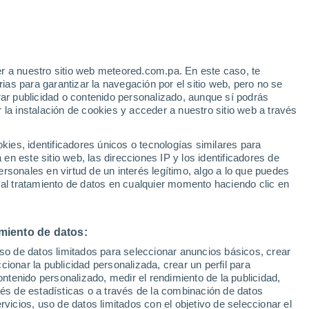
r a nuestro sitio web meteored.com.pa. En este caso, te
as para garantizar la navegación por el sitio web, pero no se
rar publicidad o contenido personalizado, aunque sí podrás
 la instalación de cookies y acceder a nuestro sitio web a través
es, identificadores únicos o tecnologías similares para
n este sitio web, las direcciones IP y los identificadores de
rsonales en virtud de un interés legítimo, algo a lo que puedes
 al tratamiento de datos en cualquier momento haciendo clic en
untry, China se
miento de datos:
uso de datos limitados para seleccionar anuncios básicos, crear
luvias torrenciales
ccionar la publicidad personalizada, crear un perfil para
ontenido personalizado, medir el rendimiento de la publicidad,
ciones
vés de estadísticas o a través de la combinación de datos
rvicios, uso de datos limitados con el objetivo de seleccionar el