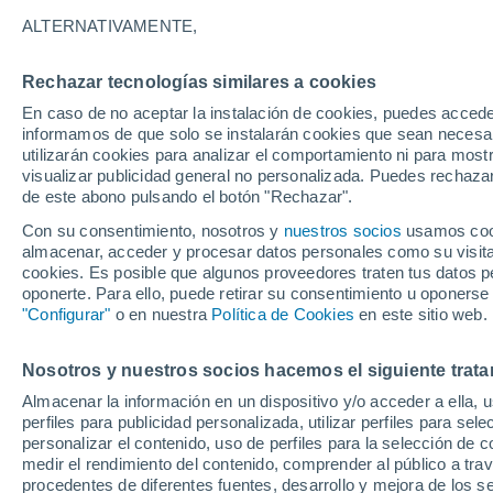
ALTERNATIVAMENTE,
Rechazar tecnologías similares a cookies
En caso de no aceptar la instalación de cookies, puedes accede
informamos de que solo se instalarán cookies que sean necesari
utilizarán cookies para analizar el comportamiento ni para most
visualizar publicidad general no personalizada. Puedes rechazar
de este abono pulsando el botón "Rechazar".
Con su consentimiento, nosotros y
nuestros socios
usamos cooki
almacenar, acceder y procesar datos personales como su visita e
cookies. Es posible que algunos proveedores traten tus datos pe
oponerte. Para ello, puede retirar su consentimiento u oponerse
"Configurar"
o en nuestra
Política de Cookies
en este sitio web.
¡Las calles de Huaiji Co
Nosotros y nuestros socios hacemos el siguiente trata
Almacenar la información en un dispositivo y/o acceder a ella, 
convierten en ríos! Las l
perfiles para publicidad personalizada, utilizar perfiles para sele
personalizar el contenido, uso de perfiles para la selección de c
causaron graves inunda
medir el rendimiento del contenido, comprender al público a tra
procedentes de diferentes fuentes, desarrollo y mejora de los se