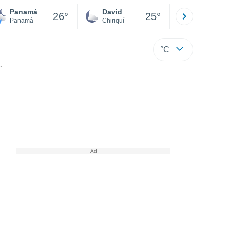
Panamá
David
Boca
26°
25°
Panamá
Chiriquí
Bocas d
°C
ones