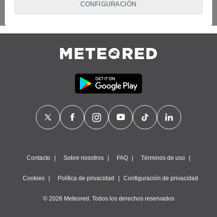
CONFIGURACIÓN
proveedores traten tus datos personales en virtud de un
interés legítimo, algo a lo que puedes oponerte. Para ello,
puede retirar su consentimiento u oponerse al tratamiento de
datos en cualquier momento haciendo clic en
"Configurar"
o
en nuestra
Política de Cookies
en este sitio web.
Nosotros y nuestros socios hacemos el siguiente
tratamiento de datos:
Almacenar la información en un dispositivo y/o acceder a
ella, uso de datos limitados para seleccionar anuncios
básicos, crear perfiles para publicidad personalizada, utilizar
perfiles para seleccionar la publicidad personalizada, crear un
perfil para personalizar el contenido, uso de perfiles para la
selección de contenido personalizado, medir el rendimiento
de la publicidad, medir el rendimiento del contenido,
comprender al público a través de estadísticas o a través de
la combinación de datos procedentes de diferentes fuentes,
Contacto
Sobre nosotros
FAQ
Términos de uso
desarrollo y mejora de los servicios, uso de datos limitados
con el objetivo de seleccionar el contenido.
Cookies
Política de privacidad
Configuración de privacidad
Datos de localización geográfica precisa e identificación
mediante análisis de dispositivos, publicidad y contenido
© 2026 Meteored. Todos los derechos reservados
personalizados, medición de publicidad y contenido,