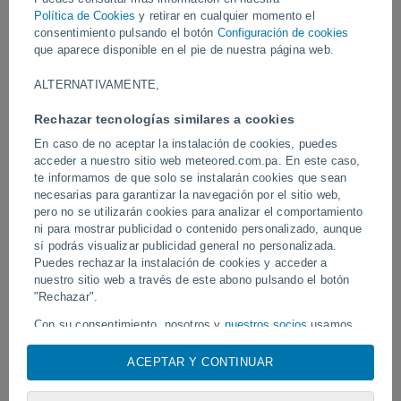
que han ido acompañadas de lluvias torrenciales, granizo de gran
Política de Cookies
y retirar en cualquier momento el
tamaño y ráfagas huracanadas de viento.
consentimiento pulsando el botón
Configuración de cookies
que aparece disponible en el pie de nuestra página web.
Vídeos
ALTERNATIVAMENTE,
Rechazar tecnologías similares a cookies
Ayer
En caso de no aceptar la instalación de cookies, puedes
acceder a nuestro sitio web meteored.com.pa. En este caso,
te informamos de que solo se instalarán cookies que sean
necesarias para garantizar la navegación por el sitio web,
pero no se utilizarán cookies para analizar el comportamiento
ni para mostrar publicidad o contenido personalizado, aunque
sí podrás visualizar publicidad general no personalizada.
Puedes rechazar la instalación de cookies y acceder a
nuestro sitio web a través de este abono pulsando el botón
Tornados y lluvias torrenciales en
"Rechazar".
Un rayo impactó en un 
Pelotas, Brasil.
fútbol en Narathiwat, Tail
Con su consentimiento, nosotros y
nuestros socios
usamos
cookies, identificadores únicos o tecnologías similares para
almacenar, acceder y procesar datos personales como su
ACEPTAR Y CONTINUAR
visita en este sitio web, las direcciones IP y los
Síguenos
identificadores de cookies. Es posible que algunos