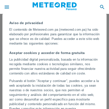
Aviso de privacidad
El contenido de Meteored.com.pa (meteored.com.pa) ha sido
elaborado por profesionales para garantizar que la información
que se ofrece es de calidad. Puedes acceder a este sitio web
mediante las siguientes opciones:
Aceptar cookies y acceder de forma gratuita
La publicidad digital personalizada, basada en la información
recogida mediante cookies o tecnologías similares, nos
permite financiar nuestra actividad para seguir ofreciéndote
contenido con altos estándares de calidad sin coste.
Tormentas extremas y vientos
Pulsando el botón "Aceptar y continuar", puedes acceder a la
huracanados dejan más de 100
web aceptando la instalación de todas las cookies, ya sean
fallecidos en las últimas horas en
nuestras o de nuestros socios, que nos permiten el
seguimiento y análisis del comportamiento en el sitio web,
India
así como desarrollar un perfil específico para mostrarte
publicidad y contenido personalizado en función del mismo.
En las últimas horas se han producido tormentas muy intensas
Puedes consultar más información en nuestra