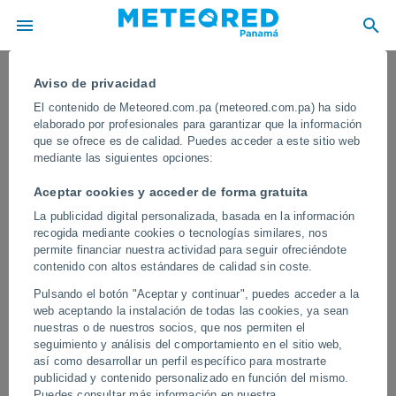
Aviso de privacidad
El contenido de Meteored.com.pa (meteored.com.pa) ha sido
elaborado por profesionales para garantizar que la información
que se ofrece es de calidad. Puedes acceder a este sitio web
mediante las siguientes opciones:
Aceptar cookies y acceder de forma gratuita
La publicidad digital personalizada, basada en la información
recogida mediante cookies o tecnologías similares, nos
permite financiar nuestra actividad para seguir ofreciéndote
contenido con altos estándares de calidad sin coste.
Un deslizamiento masivo de tierra
Pulsando el botón "Aceptar y continuar", puedes acceder a la
rodea Niscemi, Italia
web aceptando la instalación de todas las cookies, ya sean
nuestras o de nuestros socios, que nos permiten el
Las autoridades evacuaron a más de 1.500 residentes y
seguimiento y análisis del comportamiento en el sitio web,
declararon una zona roja alrededor del área afectada, ya que el
así como desarrollar un perfil específico para mostrarte
terreno continúa desplazándose.
publicidad y contenido personalizado en función del mismo.
Puedes consultar más información en nuestra