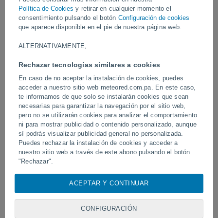
Vídeos
Política de Cookies
y retirar en cualquier momento el
consentimiento pulsando el botón
Configuración de cookies
que aparece disponible en el pie de nuestra página web.
Hace 9 horas
ALTERNATIVAMENTE,
Rechazar tecnologías similares a cookies
En caso de no aceptar la instalación de cookies, puedes
acceder a nuestro sitio web meteored.com.pa. En este caso,
te informamos de que solo se instalarán cookies que sean
necesarias para garantizar la navegación por el sitio web,
pero no se utilizarán cookies para analizar el comportamiento
ni para mostrar publicidad o contenido personalizado, aunque
sí podrás visualizar publicidad general no personalizada.
Un rayo impactó en un campo de
Erupción y actividad inte
fútbol en Narathiwat, Tailandia.
Puedes rechazar la instalación de cookies y acceder a
volcán de Fuego, Guatem
nuestro sitio web a través de este abono pulsando el botón
"Rechazar".
Con su consentimiento, nosotros y
nuestros socios
usamos
ACEPTAR Y CONTINUAR
Síguenos
cookies, identificadores únicos o tecnologías similares para
almacenar, acceder y procesar datos personales como su
visita en este sitio web, las direcciones IP y los
CONFIGURACIÓN
identificadores de cookies. Es posible que algunos