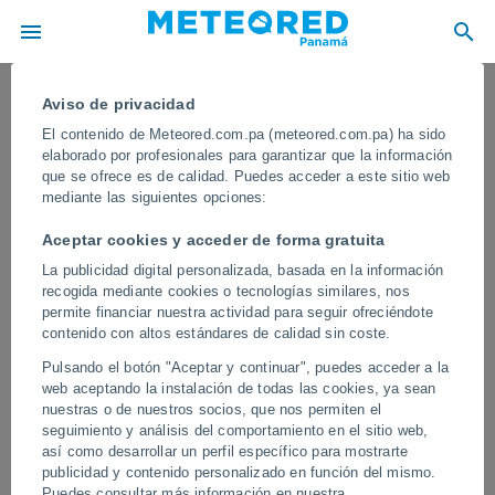
Aviso de privacidad
El contenido de Meteored.com.pa (meteored.com.pa) ha sido
elaborado por profesionales para garantizar que la información
que se ofrece es de calidad. Puedes acceder a este sitio web
mediante las siguientes opciones:
Aceptar cookies y acceder de forma gratuita
La publicidad digital personalizada, basada en la información
recogida mediante cookies o tecnologías similares, nos
permite financiar nuestra actividad para seguir ofreciéndote
contenido con altos estándares de calidad sin coste.
¡Un gran incendio forestal en
Pulsando el botón "Aceptar y continuar", puedes acceder a la
Marsella, Francia! El fuego avanza
web aceptando la instalación de todas las cookies, ya sean
hacia los suburbios y genera gran
nuestras o de nuestros socios, que nos permiten el
seguimiento y análisis del comportamiento en el sitio web,
preocupación entre la población
así como desarrollar un perfil específico para mostrarte
publicidad y contenido personalizado en función del mismo.
El fuego ya afectó 30 hectáreas. Más de 160 bomberos,
Puedes consultar más información en nuestra