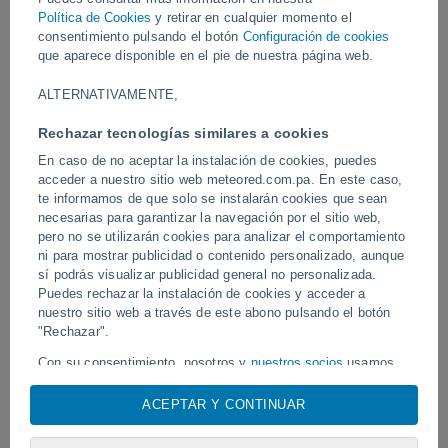
helicópteros, camiones y 5 aviones cisterna fueron desplegados
Política de Cookies
y retirar en cualquier momento el
para contenerlo.
consentimiento pulsando el botón
Configuración de cookies
que aparece disponible en el pie de nuestra página web.
Vídeos
ALTERNATIVAMENTE,
Rechazar tecnologías similares a cookies
Ayer
En caso de no aceptar la instalación de cookies, puedes
acceder a nuestro sitio web meteored.com.pa. En este caso,
te informamos de que solo se instalarán cookies que sean
necesarias para garantizar la navegación por el sitio web,
pero no se utilizarán cookies para analizar el comportamiento
ni para mostrar publicidad o contenido personalizado, aunque
sí podrás visualizar publicidad general no personalizada.
Puedes rechazar la instalación de cookies y acceder a
nuestro sitio web a través de este abono pulsando el botón
Un enorme diablo de polvo fue
"Rechazar".
Tornados y lluvias torren
avistado en Zapponeta, Italia
Pelotas, Brasil.
Con su consentimiento, nosotros y
nuestros socios
usamos
cookies, identificadores únicos o tecnologías similares para
almacenar, acceder y procesar datos personales como su
ACEPTAR Y CONTINUAR
visita en este sitio web, las direcciones IP y los
Síguenos
identificadores de cookies. Es posible que algunos