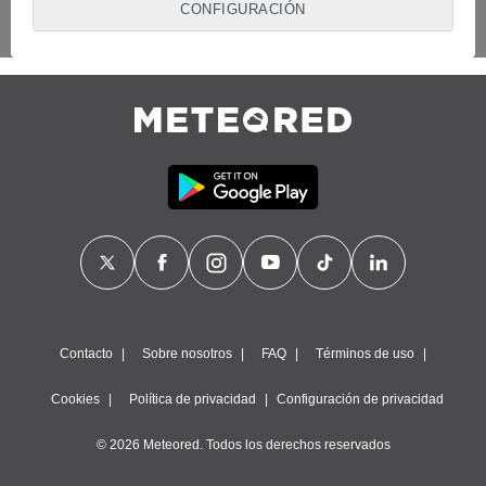
CONFIGURACIÓN
proveedores traten tus datos personales en virtud de un
interés legítimo, algo a lo que puedes oponerte. Para ello,
puede retirar su consentimiento u oponerse al tratamiento de
datos en cualquier momento haciendo clic en
"Configurar"
o
en nuestra
Política de Cookies
en este sitio web.
Nosotros y nuestros socios hacemos el siguiente
tratamiento de datos:
Almacenar la información en un dispositivo y/o acceder a
ella, uso de datos limitados para seleccionar anuncios
básicos, crear perfiles para publicidad personalizada, utilizar
perfiles para seleccionar la publicidad personalizada, crear un
perfil para personalizar el contenido, uso de perfiles para la
selección de contenido personalizado, medir el rendimiento
de la publicidad, medir el rendimiento del contenido,
comprender al público a través de estadísticas o a través de
la combinación de datos procedentes de diferentes fuentes,
Contacto
Sobre nosotros
FAQ
Términos de uso
desarrollo y mejora de los servicios, uso de datos limitados
con el objetivo de seleccionar el contenido.
Cookies
Política de privacidad
Configuración de privacidad
Datos de localización geográfica precisa e identificación
mediante análisis de dispositivos, publicidad y contenido
© 2026 Meteored. Todos los derechos reservados
personalizados, medición de publicidad y contenido,