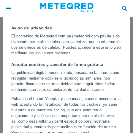
Aviso de privacidad
El contenido de Meteored.com.pa (meteored.com.pa) ha sido
elaborado por profesionales para garantizar que la información
que se ofrece es de calidad. Puedes acceder a este sitio web
mediante las siguientes opciones:
Aceptar cookies y acceder de forma gratuita
La publicidad digital personalizada, basada en la información
recogida mediante cookies o tecnologías similares, nos
permite financiar nuestra actividad para seguir ofreciéndote
contenido con altos estándares de calidad sin coste.
Un lahar provoca explosiones
Pulsando el botón "Aceptar y continuar", puedes acceder a la
secundarias en los alrededores del
web aceptando la instalación de todas las cookies, ya sean
volcán Semeru, Indonesia
nuestras o de nuestros socios, que nos permiten el
seguimiento y análisis del comportamiento en el sitio web,
Un lahar es un flujo de lodo volcánico que se produce cuando el
así como desarrollar un perfil específico para mostrarte
agua de lluvia se mezcla con depósitos de material volcánico
publicidad y contenido personalizado en función del mismo.
caliente de una erupción anterior.
Puedes consultar más información en nuestra