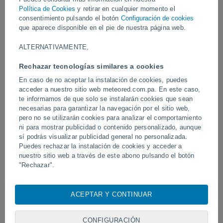
Política de Cookies
y retirar en cualquier momento el
consentimiento pulsando el botón
Configuración de cookies
Vídeos
que aparece disponible en el pie de nuestra página web.
ALTERNATIVAMENTE,
Ayer
Rechazar tecnologías similares a cookies
En caso de no aceptar la instalación de cookies, puedes
acceder a nuestro sitio web meteored.com.pa. En este caso,
te informamos de que solo se instalarán cookies que sean
necesarias para garantizar la navegación por el sitio web,
pero no se utilizarán cookies para analizar el comportamiento
ni para mostrar publicidad o contenido personalizado, aunque
sí podrás visualizar publicidad general no personalizada.
Puedes rechazar la instalación de cookies y acceder a
Tornados y lluvias torrenciales en
Un rayo impactó en un 
nuestro sitio web a través de este abono pulsando el botón
Pelotas, Brasil.
fútbol en Narathiwat, Tail
"Rechazar".
Con su consentimiento, nosotros y
nuestros socios
usamos
cookies, identificadores únicos o tecnologías similares para
ACEPTAR Y CONTINUAR
almacenar, acceder y procesar datos personales como su
Síguenos
visita en este sitio web, las direcciones IP y los
identificadores de cookies. Es posible que algunos
CONFIGURACIÓN